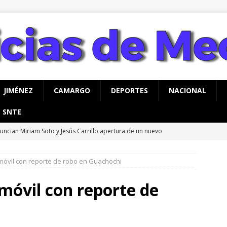
JIMÉNEZ
CAMARGO
DEPORTES
NACIONAL
SNTE
uncian Miriam Soto y Jesús Carrillo apertura de un nuevo
o para Meoqui
MEOQUI
móvil con reporte de robo en Guachochi
alizan jornada integral de limpieza y reforestación en Nuevo San
móvil con reporte de
rco Bonilla inaugura el Paso Superior de Fuerza Aérea y carretera
UA