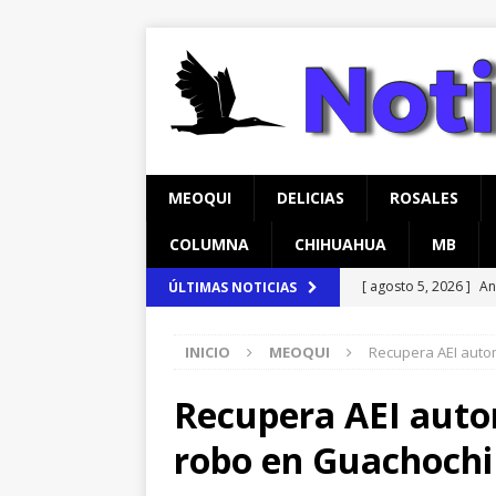
MEOQUI
DELICIAS
ROSALES
COLUMNA
CHIHUAHUA
MB
[ agosto 5, 2026 ]
An
ÚLTIMAS NOTICIAS
Comedor Comunitari
INICIO
MEOQUI
Recupera AEI auto
[ agosto 5, 2026 ]
Re
Lucas
MEOQUI
Recupera AEI auto
[ agosto 6, 2026 ]
Ma
robo en Guachochi
Aldama
CHIHUAH