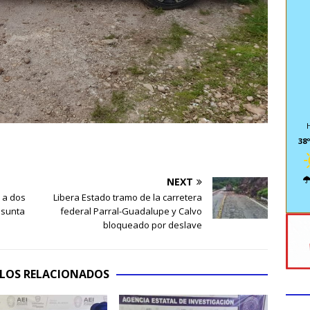
38º
NEXT
 a dos
Libera Estado tramo de la carretera
esunta
federal Parral-Guadalupe y Calvo
bloqueado por deslave
LOS RELACIONADOS