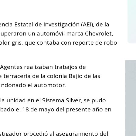
C
o
cia Estatal de Investigación (AEI), de la
m
recuperaron un automóvil marca Chevrolet,
p
olor gris, que contaba con reporte de robo
ar
i
 Agentes realizaban trabajos de
 terracería de la colonia Bajío de las
andonado el automotor.
e la unidad en el Sistema Silver, se pudo
obado el 18 de mayo del presente año en
vestigador procedió al aseguramiento del