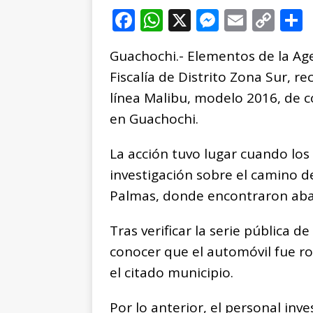
F
W
X
M
E
C
a
h
e
m
o
Guachochi.- Elementos de la Agen
c
at
ss
ai
p
Fiscalía de Distrito Zona Sur, 
e
s
e
l
y
línea Malibu, modelo 2016, de c
b
A
n
Li
en Guachochi.
o
p
g
n
t
o
p
e
k
r
La acción tuvo lugar cuando los
k
r
investigación sobre el camino de
Palmas, donde encontraron ab
Tras verificar la serie pública d
conocer que el automóvil fue r
el citado municipio.
Por lo anterior, el personal in