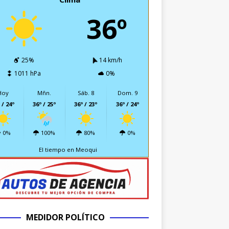
36º
25%
14 km/h
1011 hPa
0%
Hoy
Mñn.
Sáb. 8
Dom. 9
 / 24º
36º / 25º
36º / 23º
36º / 24º
0%
100%
80%
0%
El tiempo en Meoqui
MEDIDOR POLÍTICO