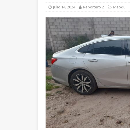
[ agosto 6, 2026 ]
Ma
julio 14, 2024
Reportero 2
Meoqui
carretera Aldama
[ agosto 6, 2026 ]
*L
pretextos
CHIHU