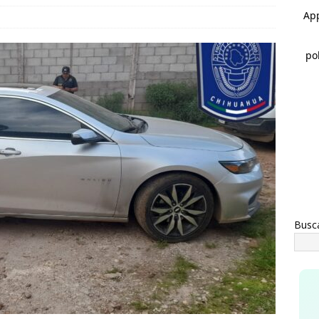
rco Bonilla cumple: inaugura el Paso Superior de Fuerza Aérea y
CHIHUAHUA
a advertencia de Maru *Más poder al poder *Barredoras… y
AHUA
Busc