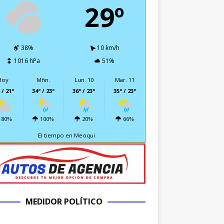
29º
38%
10 km/h
1016 hPa
51%
Hoy
Mñn.
Lun. 10
Mar. 11
 / 21º
34º / 23º
36º / 23º
35º / 23º
80%
100%
20%
66%
El tiempo en Meoqui
MEDIDOR POLÍTICO