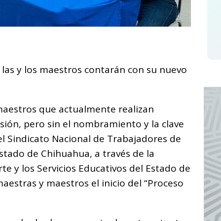
C
o
5 las y los maestros contarán con su nuevo
m
p
ar
 maestros que actualmente realizan
i
isión, pero sin el nombramiento y la clave
el Sindicato Nacional de Trabajadores de
Estado de Chihuahua, a través de la
te y los Servicios Educativos del Estado de
estras y maestros el inicio del “Proceso