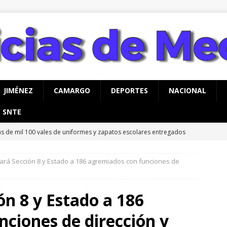
JIMÉNEZ
CAMARGO
DEPORTES
NACIONAL
SNTE
s de mil 100 vales de uniformes y zapatos escolares entregados
MEOQUI
ará Sección 8 y Estado a 186 agremiados con funciones de
rco Bonilla inaugura el Paso Superior de Fuerza Aérea y carretera
UA
ón 8 y Estado a 186
rco Bonilla cumple: inaugura el Paso Superior de Fuerza Aérea y
ciones de dirección y
CHIHUAHUA