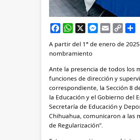
F
W
X
M
E
C
a
h
e
m
o
A partir del 1° de enero de 202
c
at
ss
ai
p
nombramiento
e
s
e
l
y
b
A
n
Li
Ante la presencia de todos los
o
p
g
n
t
funciones de dirección y superv
o
p
e
k
r
correspondiente, la Sección 8 d
k
r
la Educación y el Gobierno del 
Secretaría de Educación y Depor
Chihuahua, comunicaron a las ma
de Regularización”.