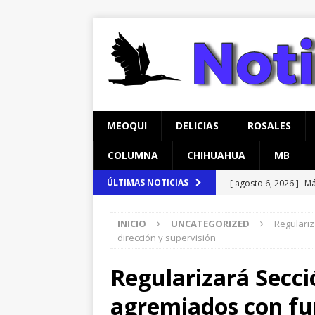
MEOQUI
DELICIAS
ROSALES
COLUMNA
CHIHUAHUA
MB
[ agosto 6, 2026 ]
Má
ÚLTIMAS NOTICIAS
en Lázaro Cárdenas
INICIO
UNCATEGORIZED
Regulariz
[ agosto 6, 2026 ]
Ma
dirección y supervisión
Aldama
CHIHUAH
Regularizará Secci
[ agosto 6, 2026 ]
Ma
agremiados con fun
carretera Aldama