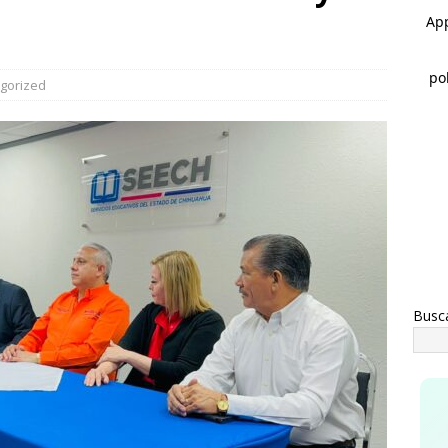
a advertencia de Maru *Más poder al poder *Barredoras… y
AHUA
vita Gobierno de Meoqui a taller gratuito de estimulación
gorized
ás con bebés
MEOQUI
Busc