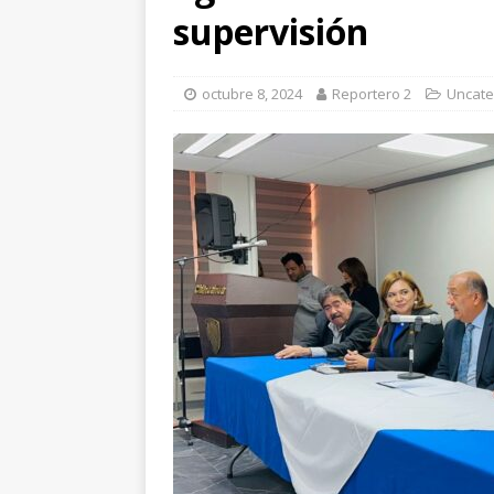
[ agosto 6, 2026 ]
*L
supervisión
pretextos
CHIHU
[ agosto 7, 2026 ]
In
octubre 8, 2024
Reportero 2
Uncate
temprana para mam