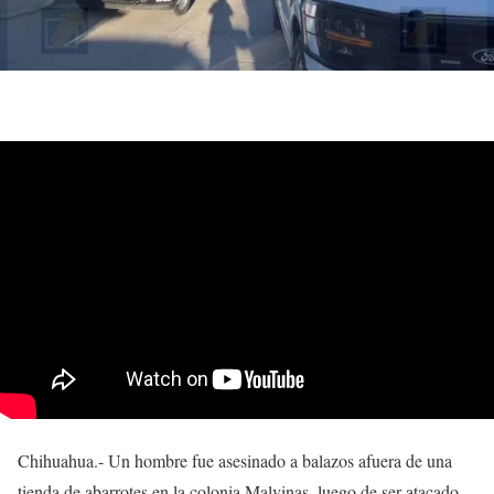
Chihuahua.- Un hombre fue asesinado a balazos afuera de una
tienda de abarrotes en la colonia Malvinas, luego de ser atacado