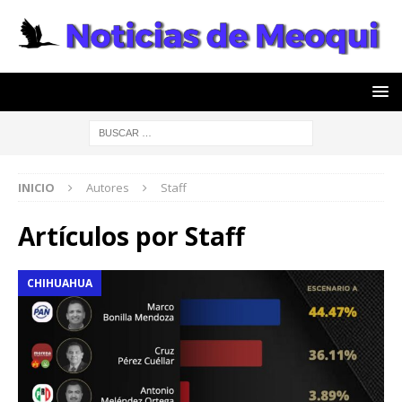
INICIO
Autores
Staff
Artículos por
Staff
CHIHUAHUA