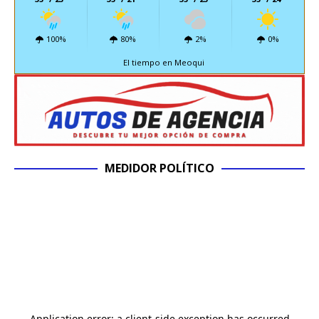
100%
80%
2%
0%
El tiempo en Meoqui
MEDIDOR POLÍTICO