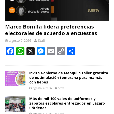
Marco Bonilla lidera preferencias
electorales de acuerdo a encuestas
agosto 7, 2026
Staff
F
W
X
M
E
C
C
ac
h
e
m
o
o
e
at
ss
ai
p
m
b
s
e
l
y
p
Invita Gobierno de Meoqui a taller gratuito
de estimulación temprana para mamás
o
A
n
Li
ar
con bebés
agosto 7, 2026
Staff
o
p
g
n
ti
k
p
er
k
r
Más de mil 100 vales de uniformes y
zapatos escolares entregados en Lázaro
Cárdenas
agosto 6, 2026
Staff