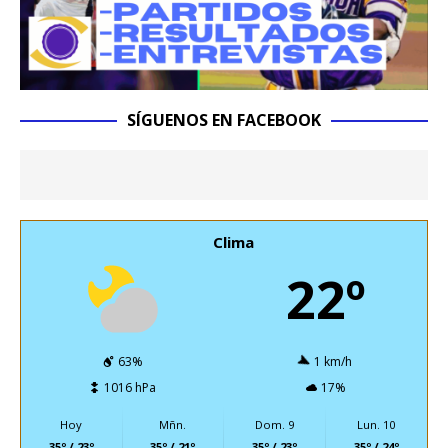
SÍGUENOS EN FACEBOOK
Clima
22º
63%
1 km/h
1016 hPa
17%
Hoy
Mñn.
Dom. 9
Lun. 10
35º / 23º
35º / 21º
35º / 23º
35º / 24º