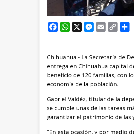
F
W
X
M
E
C
a
h
e
m
o
c
at
ss
ai
p
e
s
e
l
y
Chihuahua.- La Secretaría de De
b
A
n
Li
entrega en Chihuahua capital d
o
p
g
n
t
beneficio de 120 familias, con lo
o
p
e
k
r
economía de la población.
k
r
Gabriel Valdéz, titular de la de
se cumple unas de las tareas má
garantizar el patrimonio de las
“En esta ocasión, y por medio 