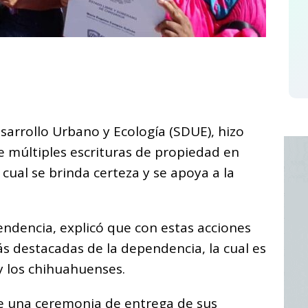
C
o
m
p
sarrollo Urbano y Ecología (SDUE), hizo
ar
e múltiples escrituras de propiedad en
i
 cual se brinda certeza y se apoya a la
pendencia, explicó que con estas acciones
s destacadas de la dependencia, la cual es
 y los chihuahuenses.
de una ceremonia de entrega de sus