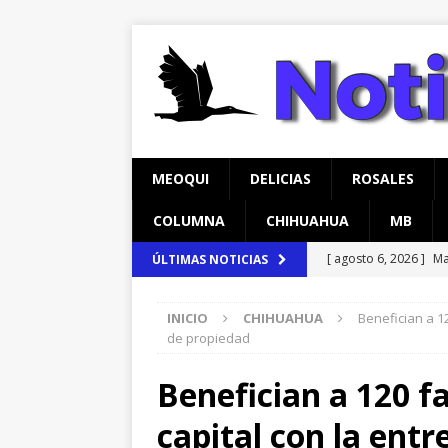
MEOQUI
DELICIAS
ROSALES
COLUMNA
CHIHUAHUA
MB
[ agosto 6, 2026 ]
Ma
ÚLTIMAS NOTICIAS
carretera Aldama
INICIO
CHIHUAHUA
Benefician a 1
[ agosto 6, 2026 ]
*L
de propiedad
pretextos
CHIHU
Benefician a 120 f
[ agosto 7, 2026 ]
In
capital con la entr
temprana para mam