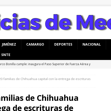
JIMÉNEZ
CAMARGO
DEPORTES
NACIONAL
SNTE
rco Bonilla cumple: inaugura el Paso Superior de Fuerza Aérea y
CHIHUAHUA
20 familias de Chihuahua capital con la entrega de escrituras
a advertencia de Maru *Más poder al poder *Barredoras… y
AHUA
amilias de Chihuahua
vita Gobierno de Meoqui a taller gratuito de estimulación
ega de escrituras de
ás con bebés
MEOQUI