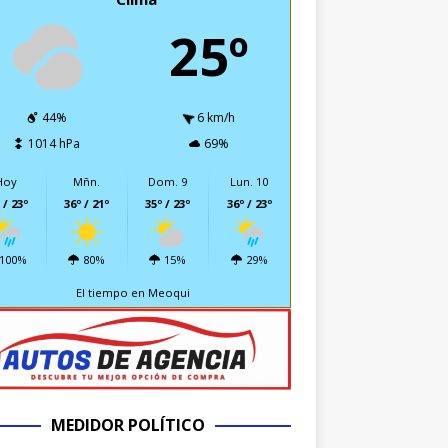
25º
44%
6 km/h
1014 hPa
69%
Hoy
Mñn.
Dom. 9
Lun. 10
 / 23º
36º / 21º
35º / 23º
36º / 23º
100%
80%
15%
29%
El tiempo en Meoqui
MEDIDOR POLÍTICO