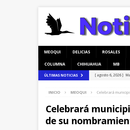
MEOQUI
DELICIAS
ROSALES
COLUMNA
CHIHUAHUA
MB
[ agosto 6, 2026 ]
Ma
ÚLTIMAS NOTICIAS
Aldama
CHIHUAH
INICIO
MEOQUI
Celebrará municip
[ agosto 6, 2026 ]
Ma
carretera Aldama
Celebrará municip
[ agosto 7, 2026 ]
Ma
de su nombramien
encuestas
CHIHU