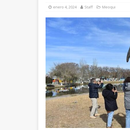
[ agosto 7, 2026 ]
In
enero 4, 2024
Staff
Meoqui
temprana para mam
[ agosto 6, 2026 ]
Má
en Lázaro Cárdenas