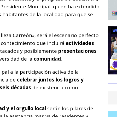
l Presidente Municipal, quien ha extendido
s habitantes de la localidad para que se
lleza Carreón», será el escenario perfecto
acontecimiento que incluirá
actividades
estacados y posiblemente
presentaciones
iversidad de la
comunidad
.
pal a la participación activa de la
ncia de
celebrar juntos los logros y
seis décadas
de existencia como
d y el orgullo local
serán los pilares de
a la asistencia masiva de residentes y