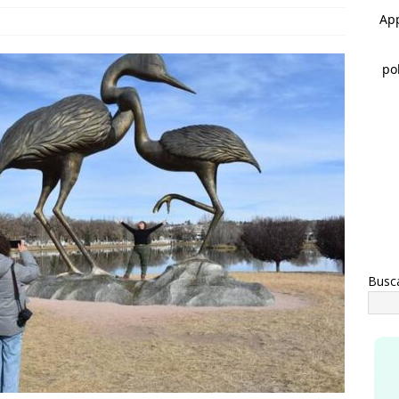
vita Gobierno de Meoqui a taller gratuito de estimulación
ás con bebés
MEOQUI
s de mil 100 vales de uniformes y zapatos escolares entregados
MEOQUI
Busc