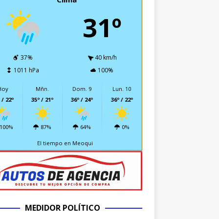
31º
37%
40 km/h
1011 hPa
100%
Hoy
Mñn.
Dom. 9
Lun. 10
 / 22º
35º / 21º
36º / 24º
36º / 22º
100%
87%
64%
0%
El tiempo en Meoqui
MEDIDOR POLÍTICO