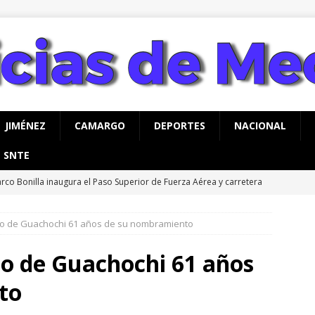
JIMÉNEZ
CAMARGO
DEPORTES
NACIONAL
SNTE
rco Bonilla inaugura el Paso Superior de Fuerza Aérea y carretera
UA
io de Guachochi 61 años de su nombramiento
rco Bonilla cumple: inaugura el Paso Superior de Fuerza Aérea y
CHIHUAHUA
io de Guachochi 61 años
rco Bonilla lidera preferencias electorales de acuerdo a
to
AHUA