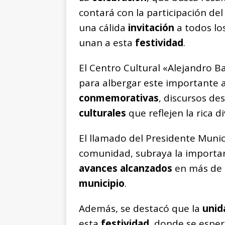
contará con la participación de
una cálida
invitación
a todos lo
unan a esta
festividad
.
El Centro Cultural «Alejandro Ba
para albergar este importante 
conmemorativas
, discursos d
culturales
que reflejen la rica d
El llamado del Presidente Munici
comunidad, subraya la importa
avances alcanzados
en más de
municipio
.
Además, se destacó que la
unida
esta
festividad
, donde se esper