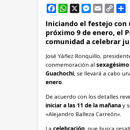
F
W
X
M
E
C
a
h
e
m
o
Iniciando el festejo con 
c
at
ss
ai
p
próximo 9 de enero, el P
e
s
e
l
y
comunidad a celebrar ju
b
A
n
Li
o
p
g
n
t
José Yáñez Ronquillo, president
o
p
e
k
r
conmemoración al
sexagésimo 
k
r
Guachochi
, se llevará a cabo un
enero
.
De acuerdo con los detalles re
iniciar a las 11 de la mañana
y s
«Alejandro Balleza Carreón».
La
celebración
, que busca resal