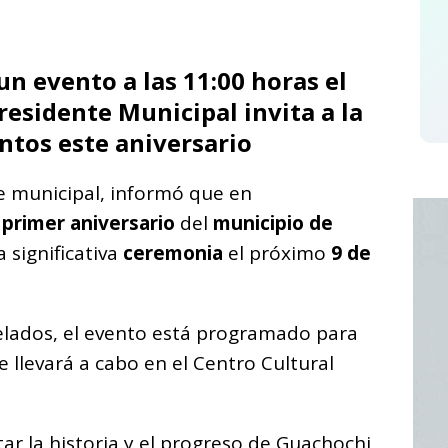
C
o
un evento a las 11:00 horas el
m
residente Municipal invita a la
p
ntos este aniversario
ar
i
e municipal, informó que en
primer aniversario
del
municipio de
a significativa
ceremonia
el próximo
9 de
velados, el evento está programado para
e llevará a cabo en el Centro Cultural
tar la historia y el progreso de Guachochi,