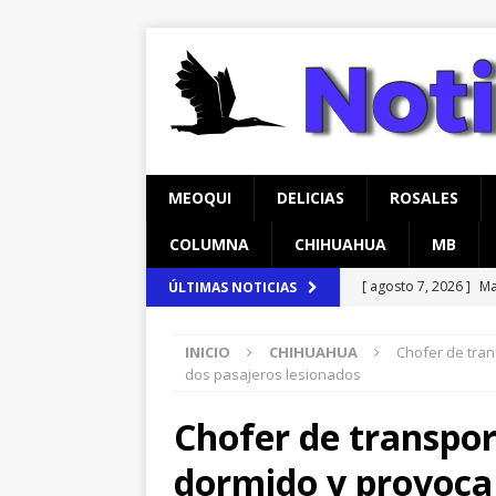
MEOQUI
DELICIAS
ROSALES
COLUMNA
CHIHUAHUA
MB
[ agosto 7, 2026 ]
Ma
ÚLTIMAS NOTICIAS
encuestas
CHIHU
INICIO
CHIHUAHUA
Chofer de tra
[ agosto 7, 2026 ]
In
dos pasajeros lesionados
temprana para mam
Chofer de transpor
[ agosto 8, 2026 ]
Ma
dormido y provoca
respaldan su trabaj