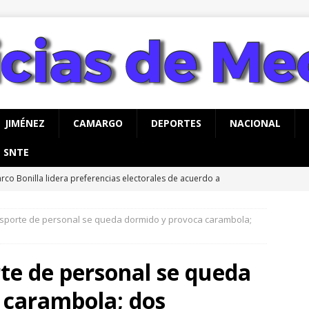
JIMÉNEZ
CAMARGO
DEPORTES
NACIONAL
SNTE
rco Bonilla lidera preferencias electorales de acuerdo a
AHUA
nsporte de personal se queda dormido y provoca carambola;
vita Gobierno de Meoqui a taller gratuito de estimulación
ás con bebés
MEOQUI
te de personal se queda
rco Bonilla visita Rubio, Cuauhtémoc: liderazgos del sector
 carambola; dos
o en Chihuahua
CHIHUAHUA