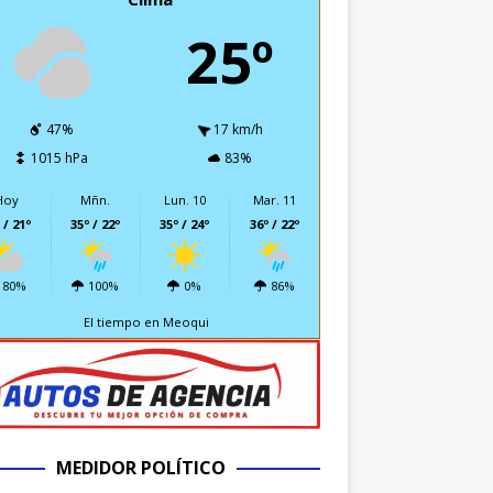
25º
47%
17 km/h
1015 hPa
83%
Hoy
Mñn.
Lun. 10
Mar. 11
 / 21º
35º / 22º
35º / 24º
36º / 22º
80%
100%
0%
86%
El tiempo en Meoqui
MEDIDOR POLÍTICO