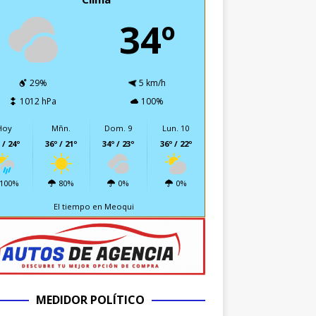
34º
29%
5 km/h
1012 hPa
100%
Hoy
Mñn.
Dom. 9
Lun. 10
 / 24º
36º / 21º
34º / 23º
36º / 22º
100%
80%
0%
0%
El tiempo en Meoqui
MEDIDOR POLÍTICO