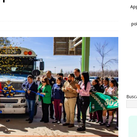
MEOQUI
rco Bonilla inaugura el Paso Superior de Fuerza Aérea y carretera
UA
Busc