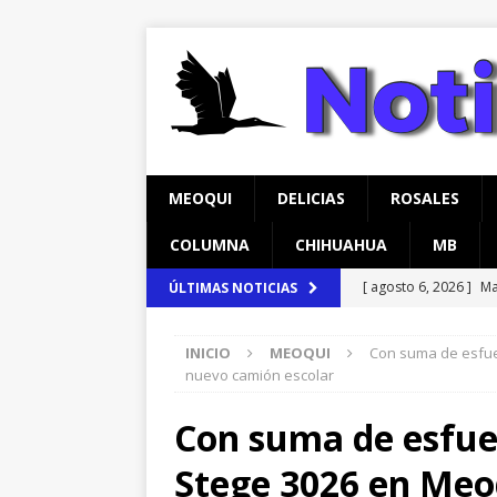
MEOQUI
DELICIAS
ROSALES
COLUMNA
CHIHUAHUA
MB
[ agosto 6, 2026 ]
Ma
ÚLTIMAS NOTICIAS
[ agosto 6, 2026 ]
*L
carretera Aldama
INICIO
MEOQUI
Con suma de esfue
pretextos
CHIHU
nuevo camión escolar
[ agosto 7, 2026 ]
In
Con suma de esfue
temprana para mam
[ agosto 6, 2026 ]
Má
Stege 3026 en Meo