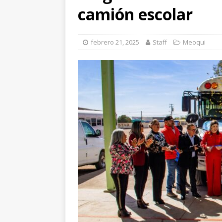
en Lázaro Cárdenas
camión escolar
[ agosto 6, 2026 ]
Ma
Aldama
CHIHUAH
febrero 21, 2025
Staff
Meoqui