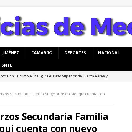
JIMÉNEZ
CAMARGO
DEPORTES
NACIONAL
SNTE
rco Bonilla cumple: inaugura el Paso Superior de Fuerza Aérea y
a advertencia de Maru *Más poder al poder *Barredoras… y
CHIHUAHUA
rzos Secundaria Familia Stege 3026 en Meoqui cuenta con
AHUA
vita Gobierno de Meoqui a taller gratuito de estimulación
rzos Secundaria Familia
ás con bebés
MEOQUI
s de mil 100 vales de uniformes y zapatos escolares entregados
qui cuenta con nuevo