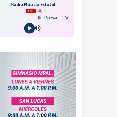
Radio Noticia Estatal
LIVE
Rod Stewart - I Don't Want to Talk About It (2008 Remaster)