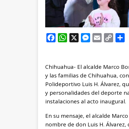
F
W
X
M
E
C
a
h
e
m
o
c
at
ss
ai
p
e
s
e
l
y
Chihuahua- El alcalde Marco Bo
b
A
n
Li
y las familias de Chihuahua, con
o
p
g
n
t
Polideportivo Luis H. Álvarez, q
o
p
e
k
r
y personalidades del deporte n
k
r
instalaciones al acto inaugural.
En su mensaje, el alcalde Marco 
nombre de don Luis H. Álvarez, 