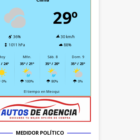
29º
36%
30 km/h
1011 hPa
88%
Hoy
Mñn.
Sáb. 8
Dom. 9
 / 24º
35º / 21º
35º / 20º
35º / 23º
0%
100%
80%
0%
El tiempo en Meoqui
MEDIDOR POLÍTICO