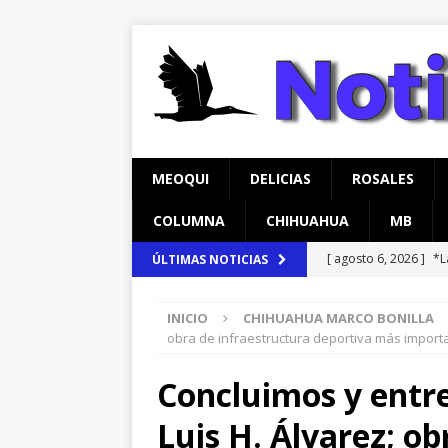
MEOQUI
DELICIAS
ROSALES
COLUMNA
CHIHUAHUA
MB
[ agosto 6, 2026 ]
*L
ÚLTIMAS NOTICIAS
pretextos
CHIHU
INICIO
CHIHUAHUA MARCO BONILLA
[ agosto 5, 2026 ]
An
obra de infraestructura deportiva más importa
Comedor Comunitari
Concluimos y entr
[ agosto 6, 2026 ]
Má
Luis H. Álvarez; ob
en Lázaro Cárdenas