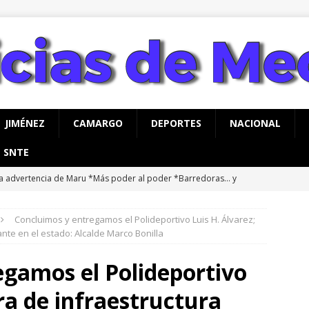
JIMÉNEZ
CAMARGO
DEPORTES
NACIONAL
SNTE
a advertencia de Maru *Más poder al poder *Barredoras… y
AHUA
Concluimos y entregamos el Polideportivo Luis H. Álvarez;
uncian Miriam Soto y Jesús Carrillo apertura de un nuevo
nte en el estado: Alcalde Marco Bonilla
o para Meoqui
MEOQUI
egamos el Polideportivo
s de mil 100 vales de uniformes y zapatos escolares entregados
ra de infraestructura
MEOQUI