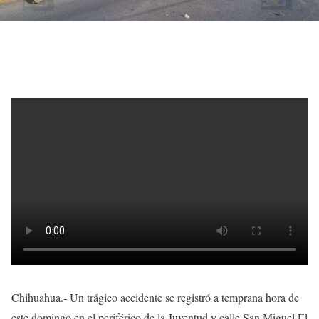
Chihuahua.- Un trágico accidente se registró a temprana hora de
este domingo en el periférico de la Juventud y calle San Miguel El