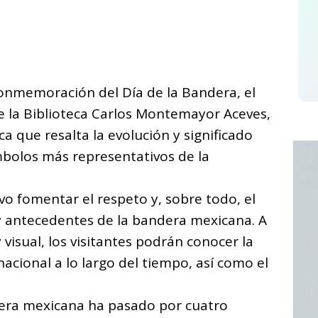
C
o
m
p
conmemoración del Día de la Bandera, el
ar
e la Biblioteca Carlos Montemayor Aceves,
i
a que resalta la evolución y significado
ímbolos más representativos de la
vo fomentar el respeto y, sobre todo, el
 y antecedentes de la bandera mexicana. A
 visual, los visitantes podrán conocer la
acional a lo largo del tiempo, así como el
andera mexicana ha pasado por cuatro