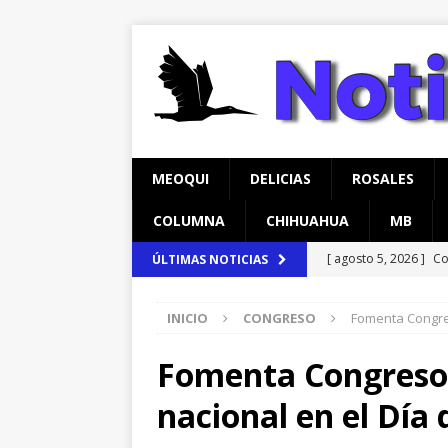
MEOQUI
DELICIAS
ROSALES
COLUMNA
CHIHUAHUA
MB
[ agosto 5, 2026 ]
Co
ÚLTIMAS NOTICIAS
Escolar
CHIHUAH
INICIO
CONGRESO
Fomenta Congres
[ agosto 5, 2026 ]
*C
*Filtraciones con to
Fomenta Congreso 
[ agosto 5, 2026 ]
Re
nacional en el Día
Lucas
MEOQUI