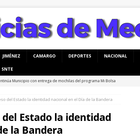
JIMÉNEZ
CAMARGO
DEPORTES
NACIONAL
SNTE
ntinúa Municipio con entrega de mochilas del programa Mi Bolsa
UA
o del Estado la identidad nacional en el Día de la Bandera
ruz y el año de Hidalgo *La conferencia de los aplaudidores
rpeza
CHIHUAHUA
del Estado la identidad
alizan jornada integral de limpieza y reforestación en Nuevo San
 de la Bandera