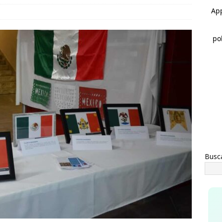
do listo: hoy inaugura Marco Bonilla el paso superior de Aldama
IHUAHUA
trega Marco Bonilla rehabilitación del parque Mármol III en
mil 500 vecinos
CHIHUAHUA
Busc