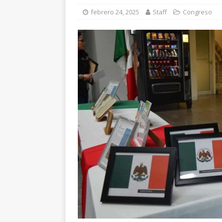
[ agosto 5, 2026 ]
To
febrero 24, 2025
Staff
Congreso
y Fuerza Aérea
CH
[ agosto 5, 2026 ]
En
beneficio de más de 