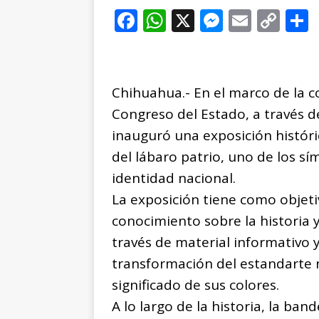
F
W
X
M
E
C
a
h
e
m
o
c
at
ss
ai
p
e
s
e
l
y
Chihuahua.- En el marco de la 
b
A
n
Li
Congreso del Estado, a través d
o
p
g
n
t
inauguró una exposición históric
o
p
e
k
r
del lábaro patrio, uno de los s
k
r
identidad nacional.
La exposición tiene como objeti
conocimiento sobre la historia
través de material informativo y
transformación del estandarte n
significado de sus colores.
A lo largo de la historia, la b