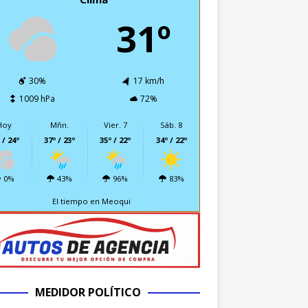
31º
30%
17 km/h
1009 hPa
72%
Hoy
Mñn.
Vier. 7
Sáb. 8
 / 24º
37º / 23º
35º / 22º
34º / 22º
0%
43%
96%
83%
El tiempo en Meoqui
MEDIDOR POLÍTICO