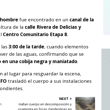
C
o
 hombre
fue encontrado en un
canal de la
m
 altura de la
calle Rivera de Delicias y
p
al
Centro Comunitario Etapa 8
.
ar
i
 las
3:00 de la tarde
, cuando elementos
áver de las aguas, confirmando que se
 en una cobija negra y maniatado
.
n al lugar para resguardar la escena,
EFO
trasladó el cuerpo a sus instalaciones
pondientes.
NEXT
n
Hallan cuerpo en descomposición y
osamenta en fosas clandestinas en