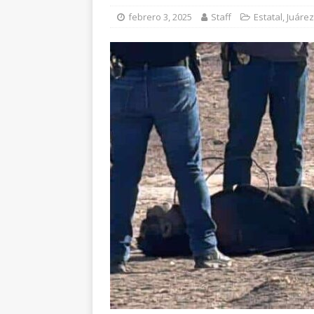
[ agosto 6, 2026 ]
Má
febrero 3, 2025
Staff
Estatal
,
Juárez
en Lázaro Cárdenas
[ agosto 6, 2026 ]
Ma
Aldama
CHIHUAH