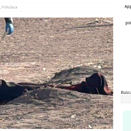
s de mil 100 vales de uniformes y zapatos escolares entregados
,
Policíaca
MEOQUI
rco Bonilla inaugura el Paso Superior de Fuerza Aérea y carretera
UA
Busc