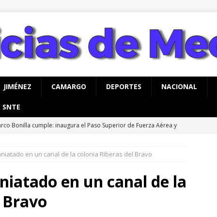
JIMÉNEZ
CAMARGO
DEPORTES
NACIONAL
SNTE
rco Bonilla cumple: inaugura el Paso Superior de Fuerza Aérea y
CHIHUAHUA
niatado en un canal de la colonia Riberas del Bravo
a advertencia de Maru *Más poder al poder *Barredoras… y
AHUA
iatado en un canal de la
vita Gobierno de Meoqui a taller gratuito de estimulación
l Bravo
ás con bebés
MEOQUI