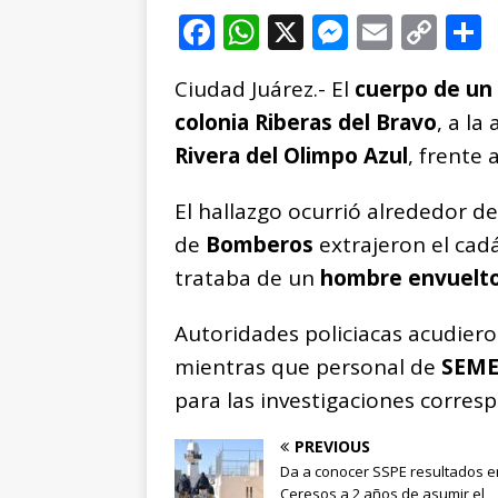
F
W
X
M
E
C
a
h
e
m
o
Ciudad Juárez.- El
cuerpo de un
c
at
ss
ai
p
colonia Riberas del Bravo
, a la
e
s
e
l
y
Rivera del Olimpo Azul
, frente 
b
A
n
Li
o
p
g
n
t
El hallazgo ocurrió alrededor de
o
p
e
k
r
de
Bomberos
extrajeron el cad
k
r
trataba de un
hombre envuelto
Autoridades policiacas acudiero
mientras que personal de
SEM
para las investigaciones corres
PREVIOUS
Da a conocer SSPE resultados e
Ceresos a 2 años de asumir el