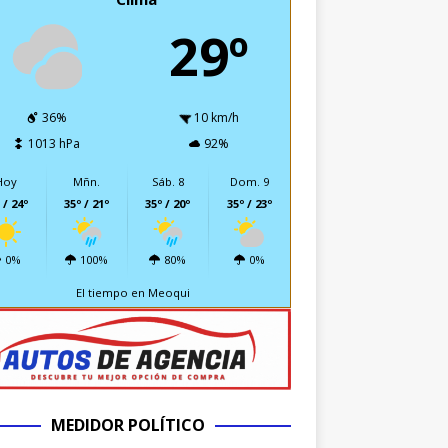
29º
36%
10 km/h
1013 hPa
92%
Hoy
Mñn.
Sáb. 8
Dom. 9
 / 24º
35º / 21º
35º / 20º
35º / 23º
0%
100%
80%
0%
El tiempo en Meoqui
MEDIDOR POLÍTICO