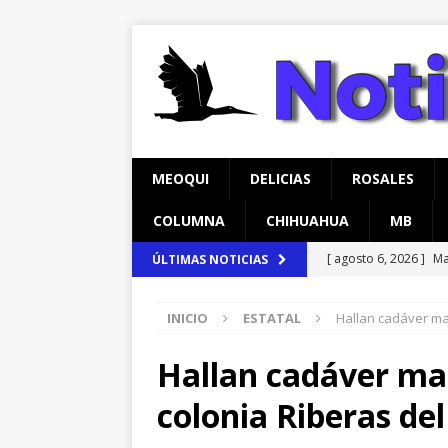
MEOQUI
DELICIAS
ROSALES
COLUMNA
CHIHUAHUA
MB
[ agosto 6, 2026 ]
Ma
ÚLTIMAS NOTICIAS
carretera Aldama
INICIO
ESTATAL
Hallan cadáver ma
[ agosto 6, 2026 ]
*L
pretextos
CHIHU
Hallan cadáver man
[ agosto 7, 2026 ]
In
colonia Riberas de
temprana para mam