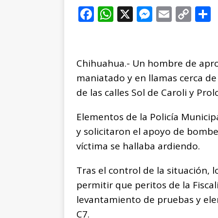
F
W
X
M
E
C
a
h
e
m
o
c
at
ss
ai
p
e
s
e
l
y
Chihuahua.- Un hombre de apr
b
A
n
Li
maniatado y en llamas cerca de
o
p
g
n
t
de las calles Sol de Caroli y Pro
o
p
e
k
r
Elementos de la Policía Municipa
k
r
y solicitaron el apoyo de bomber
víctima se hallaba ardiendo.
Tras el control de la situación,
permitir que peritos de la Fiscal
levantamiento de pruebas y ele
C7.