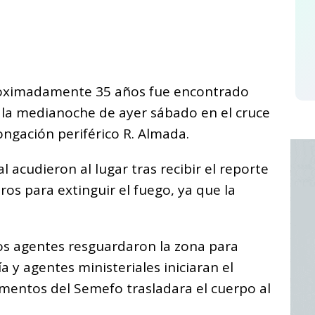
C
o
m
p
oximadamente 35 años fue encontrado
ar
 la medianoche de ayer sábado en el cruce
i
longación periférico R. Almada.
l acudieron al lugar tras recibir el reporte
os para extinguir el fuego, ya que la
 los agentes resguardaron la zona para
ía y agentes ministeriales iniciaran el
mentos del Semefo trasladara el cuerpo al