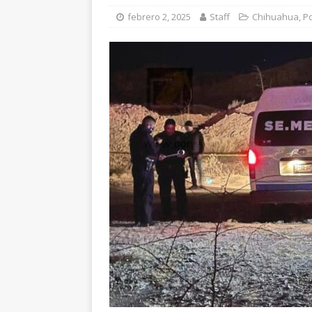
[ agosto 6, 2026 ]
Ma
febrero 2, 2025
Staff
Chihuahua
,
Po
carretera Aldama
[ agosto 6, 2026 ]
*L
pretextos
CHIHU