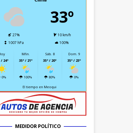
33º
27%
10 km/h
1007 hPa
100%
Hoy
Mñn.
Sáb. 8
Dom. 9
 / 24º
35º / 21º
35º / 20º
35º / 23º
0%
100%
80%
0%
El tiempo en Meoqui
MEDIDOR POLÍTICO