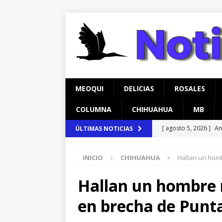
MEOQUI
DELICIAS
ROSALES
COLUMNA
CHIHUAHUA
MB
[ agosto 5, 2026 ]
An
ÚLTIMAS NOTICIAS
Comedor Comunitari
INICIO
CHIHUAHUA
Hallan un hom
[ agosto 5, 2026 ]
Re
Lucas
MEOQUI
Hallan un hombre 
[ agosto 6, 2026 ]
Ma
en brecha de Punt
Aldama
CHIHUAH