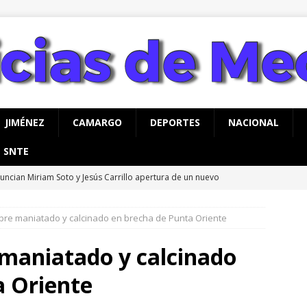
JIMÉNEZ
CAMARGO
DEPORTES
NACIONAL
SNTE
uncian Miriam Soto y Jesús Carrillo apertura de un nuevo
o para Meoqui
MEOQUI
bre maniatado y calcinado en brecha de Punta Oriente
alizan jornada integral de limpieza y reforestación en Nuevo San
maniatado y calcinado
rco Bonilla inaugura el Paso Superior de Fuerza Aérea y carretera
a Oriente
UA