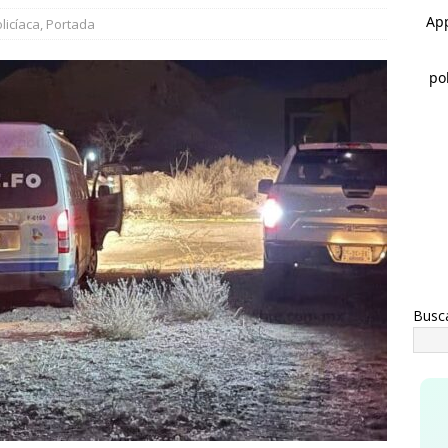
rco Bonilla cumple: inaugura el Paso Superior de Fuerza Aérea y
licíaca
,
Portada
CHIHUAHUA
a advertencia de Maru *Más poder al poder *Barredoras… y
AHUA
Busc