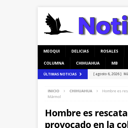
MEOQUI
DELICIAS
ROSALES
COLUMNA
CHIHUAHUA
MB
[ agosto 6, 2026 ]
Má
ÚLTIMAS NOTICIAS
en Lázaro Cárdenas
INICIO
CHIHUAHUA
Hombre es resc
[ agosto 6, 2026 ]
Ma
Mármol
Aldama
CHIHUAH
Hombre es rescata
[ agosto 6, 2026 ]
Ma
provocado en la c
carretera Aldama