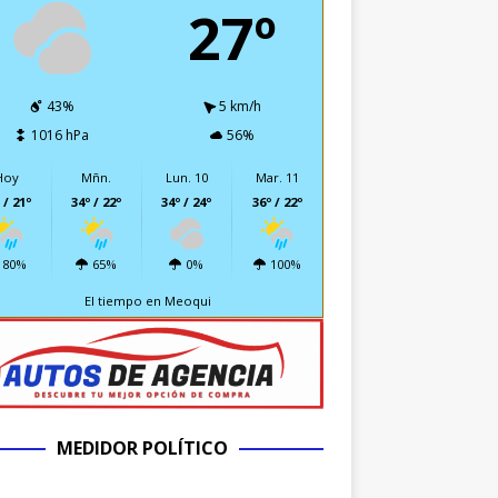
27º
43%
5 km/h
1016 hPa
56%
Hoy
Mñn.
Lun. 10
Mar. 11
 / 21º
34º / 22º
34º / 24º
36º / 22º
80%
65%
0%
100%
El tiempo en Meoqui
MEDIDOR POLÍTICO