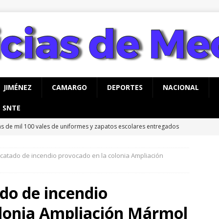
JIMÉNEZ
CAMARGO
DEPORTES
NACIONAL
SNTE
s de mil 100 vales de uniformes y zapatos escolares entregados
MEOQUI
atado de incendio provocado en la colonia Ampliación
rco Bonilla inaugura el Paso Superior de Fuerza Aérea y carretera
UA
do de incendio
rco Bonilla cumple: inaugura el Paso Superior de Fuerza Aérea y
olonia Ampliación Mármol
CHIHUAHUA