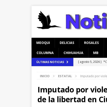
MEOQUI
DELICIAS
ROSALES
COLUMNA
CHIHUAHUA
MB
[ agosto 5, 2026 ]
*C
ÚLTIMAS NOTICIAS
*Filtraciones con to
INICIO
ESTATAL
Imputado por viole
[ agosto 4, 2026 ]
Re
con precaución
C
Imputado por viole
[ agosto 5, 2026 ]
To
de la libertad en C
y Fuerza Aérea
CH