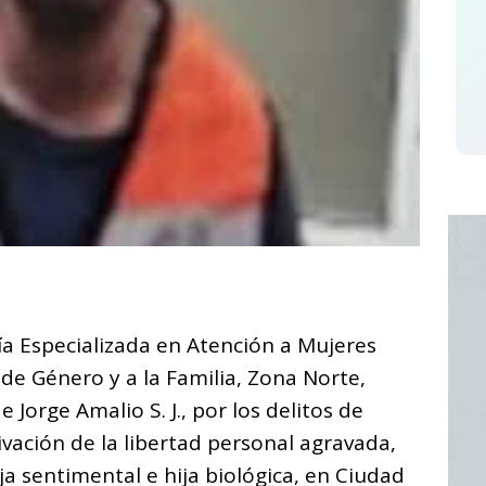
C
o
alía Especializada en Atención a Mujeres
m
 de Género y a la Familia, Zona Norte,
p
Jorge Amalio S. J., por los delitos de
ar
rivación de la libertad personal agravada,
i
a sentimental e hija biológica, en Ciudad