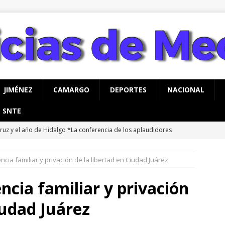
JIMÉNEZ
CAMARGO
DEPORTES
NACIONAL
SNTE
ruz y el año de Hidalgo *La conferencia de los aplaudidores
rpeza
CHIHUAHUA
ncia familiar y privación de la libertad en Ciudad Juárez
habilitará Municipio tramo de la Politécnico Nacional; conduce
HIHUAHUA
ncia familiar y privación
do listo: hoy inaugura Marco Bonilla el paso superior de Aldama
iudad Juárez
IHUAHUA