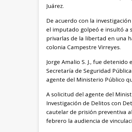
o
p
e
k
r
Juárez.
k
r
De acuerdo con la investigación 
el imputado golpeó e insultó a 
privarlas de la libertad en una 
colonia Campestre Virreyes.
Jorge Amalio S. J., fue detenido
Secretaría de Seguridad Pública
agente del Ministerio Público q
A solicitud del agente del Minis
Investigación de Delitos con De
cautelar de prisión preventiva a
febrero la audiencia de vinculac