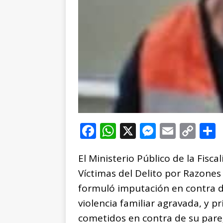
F
W
X
M
E
C
a
h
e
m
o
El Ministerio Público de la Fisc
c
at
ss
ai
p
Víctimas del Delito por Razones
e
s
e
l
y
formuló imputación en contra de 
b
A
n
Li
violencia familiar agravada, y p
o
p
g
n
t
cometidos en contra de su parej