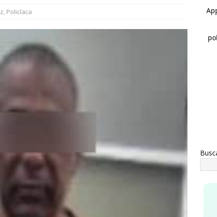
trega Marco Bonilla rehabilitación del parque Mármol III en
ez
,
Policíaca
mil 500 vecinos
CHIHUAHUA
ntinúa Municipio con entrega de mochilas del programa Mi Bolsa
UA
Busc