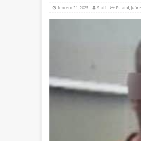
[ agosto 5, 2026 ]
En
febrero 21, 2025
Staff
Estatal
,
Juár
beneficio de más de 
[ agosto 5, 2026 ]
Co
Escolar
CHIHUAH