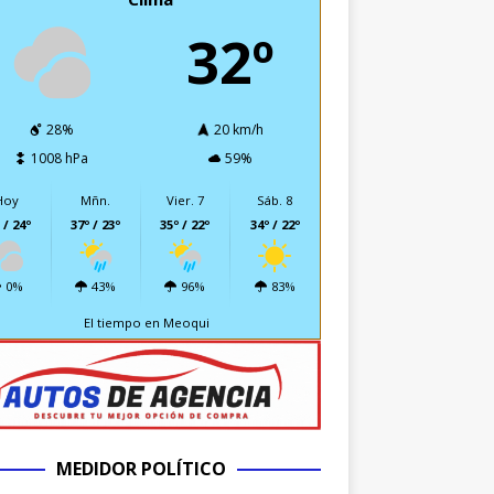
32º
28%
20 km/h
1008 hPa
59%
Hoy
Mñn.
Vier. 7
Sáb. 8
 / 24º
37º / 23º
35º / 22º
34º / 22º
0%
43%
96%
83%
El tiempo en Meoqui
MEDIDOR POLÍTICO