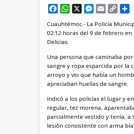
F
W
X
M
E
C
a
h
e
m
o
Cuauhtémoc.- La Policía Municip
c
at
ss
ai
p
02:12 horas del 9 de febrero en 
e
s
e
l
y
Delicias.
b
A
n
Li
o
p
g
n
t
Una persona que caminaba por e
o
p
e
k
r
sangre y ropa esparcida por la c
k
r
arroyo y vio que había un hombr
apreciaban huellas de sangre.
Indicó a los policías el lugar 
regular, tez morena, aparentab
parcialmente vestido y tenía, a 
lesión consistente con arma bla