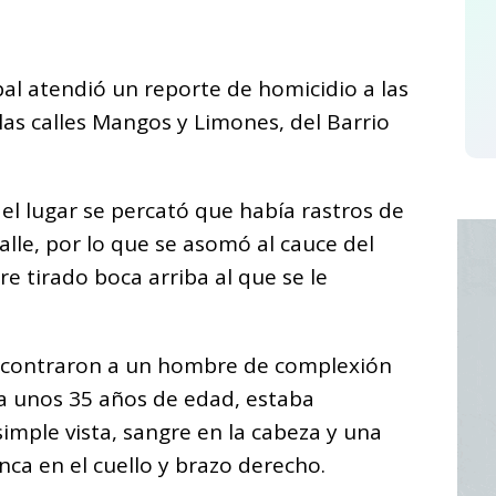
C
o
al atendió un reporte de homicidio a las
m
las calles Mangos y Limones, del Barrio
p
ar
i
l lugar se percató que había rastros de
alle, por lo que se asomó al cauce del
e tirado boca arriba al que se le
y encontraron a un hombre de complexión
a unos 35 años de edad, estaba
simple vista, sangre en la cabeza y una
nca en el cuello y brazo derecho.