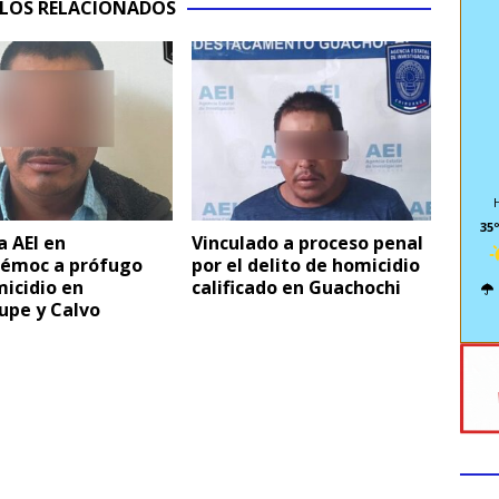
LOS RELACIONADOS
35º
 AEI en
Vinculado a proceso penal
émoc a prófugo
por el delito de homicidio
icidio en
calificado en Guachochi
upe y Calvo