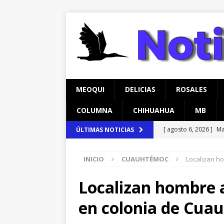
MEOQUI
DELICIAS
ROSALES
COLUMNA
CHIHUAHUA
MB
[ agosto 6, 2026 ]
Ma
ÚLTIMAS NOTICIAS
carretera Aldama
INICIO
CUAUHTÉMOC
Localizan h
[ agosto 6, 2026 ]
*L
pretextos
CHIHU
Localizan hombre a
[ agosto 7, 2026 ]
In
en colonia de Cua
temprana para mam