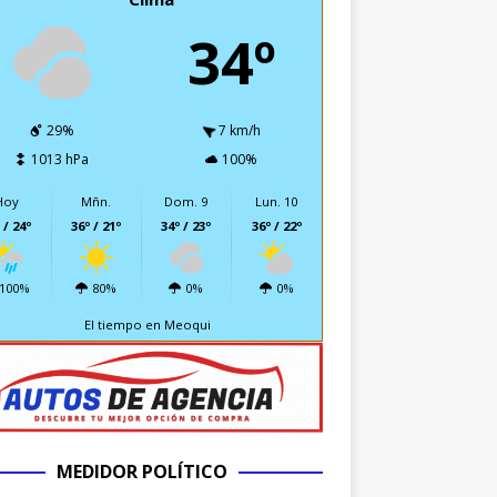
34º
29%
7 km/h
1013 hPa
100%
Hoy
Mñn.
Dom. 9
Lun. 10
 / 24º
36º / 21º
34º / 23º
36º / 22º
100%
80%
0%
0%
El tiempo en Meoqui
MEDIDOR POLÍTICO