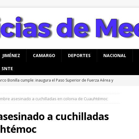
JIMÉNEZ
CAMARGO
DEPORTES
NACIONAL
SNTE
rco Bonilla cumple: inaugura el Paso Superior de Fuerza Aérea y
CHIHUAHUA
ombre asesinado a cuchilladas en colonia de Cuauhtémoc
a advertencia de Maru *Más poder al poder *Barredoras… y
AHUA
sesinado a cuchilladas
vita Gobierno de Meoqui a taller gratuito de estimulación
uhtémoc
ás con bebés
MEOQUI