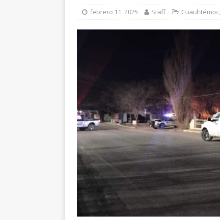
[ agosto 6, 2026 ]
Má
febrero 11, 2025
Staff
Cuauhtémoc
en Lázaro Cárdenas
[ agosto 6, 2026 ]
Ma
Aldama
CHIHUAH