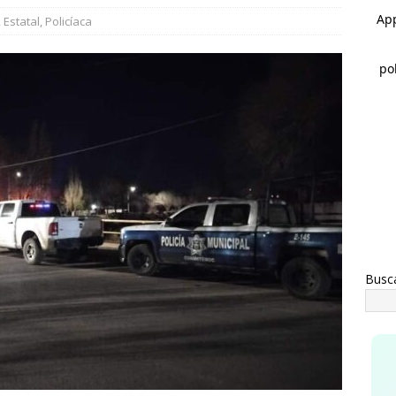
s de mil 100 vales de uniformes y zapatos escolares entregados
,
Estatal
,
Policíaca
MEOQUI
rco Bonilla inaugura el Paso Superior de Fuerza Aérea y carretera
UA
Busc