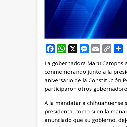
F
W
X
M
E
C
a
h
e
m
o
La gobernadora Maru Campos a
c
at
ss
ai
p
conmemorando junto a la presi
e
s
e
l
y
aniversario de la Constitución 
b
A
n
Li
participaron otros gobernadore
o
p
g
n
t
o
p
e
k
r
A la mandataria chihuahuense se
k
r
presidenta, como si en la mañan
anunciado que su gobierno, dej