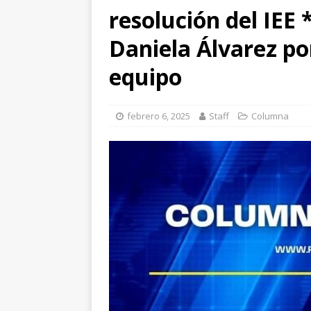
[ agosto 6, 2026 ]
Ma
resolución del IEE
carretera Aldama
Daniela Álvarez por
[ agosto 6, 2026 ]
*L
equipo
pretextos
CHIHU
febrero 6, 2025
Staff
Columna