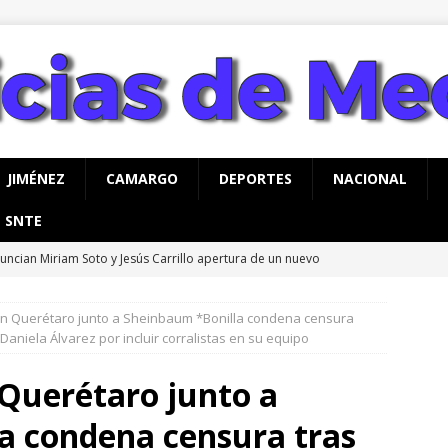
JIMÉNEZ
CAMARGO
DEPORTES
NACIONAL
SNTE
uncian Miriam Soto y Jesús Carrillo apertura de un nuevo
o para Meoqui
MEOQUI
 Querétaro junto a Sheinbaum *Bonilla condena censura
alizan jornada integral de limpieza y reforestación en Nuevo San
Daniela Álvarez por incluir corralistas en su equipo
Querétaro junto a
rco Bonilla inaugura el Paso Superior de Fuerza Aérea y carretera
a condena censura tras
UA