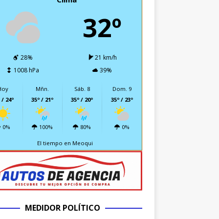
32º
28%
21 km/h
1008 hPa
39%
Hoy
Mñn.
Sáb. 8
Dom. 9
 / 24º
35º / 21º
35º / 20º
35º / 23º
0%
100%
80%
0%
El tiempo en Meoqui
MEDIDOR POLÍTICO