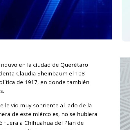
C
o
nduvo en la ciudad de Querétaro
m
denta Claudia Sheinbaum el 108
p
Política de 1917, en donde también
ar
s.
i
 le vio muy sonriente al lado de la
era de este miércoles, no se hubiera
ó fuera a Chihuahua del Plan de