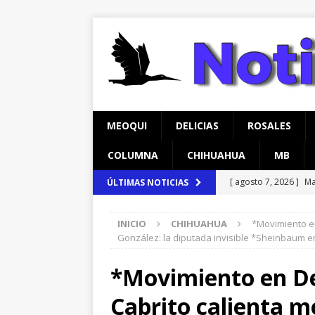
MEOQUI
DELICIAS
ROSALES
COLUMNA
CHIHUAHUA
MB
[ agosto 7, 2026 ]
Ma
ÚLTIMAS NOTICIAS
[ agosto 7, 2026 ]
In
encuestas
CHIHU
INICIO
CHIHUAHUA
*Movimiento en
temprana para mam
González: la diputada invisible *Sheinbaum en
[ agosto 8, 2026 ]
Ma
*Movimiento en De
respaldan su trabaj
[ agosto 8, 2026 ]
*P
Cabrito calienta m