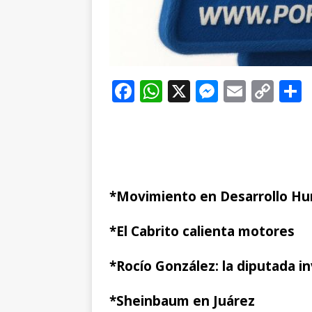
F
W
X
M
E
C
a
h
e
m
o
c
at
ss
ai
p
e
s
e
l
y
b
A
n
Li
*Movimiento en Desarrollo H
o
p
g
n
t
o
p
e
k
r
*El Cabrito calienta motores
k
r
*Rocío González: la diputada in
*Sheinbaum en Juárez