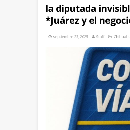
CHIHUAHUA
la diputada invisi
[ agosto 7, 2026 ]
Cl
*Juárez y el negoci
Parque Colibrí
CH
septiembre 23, 2025
Staff
Chihuah