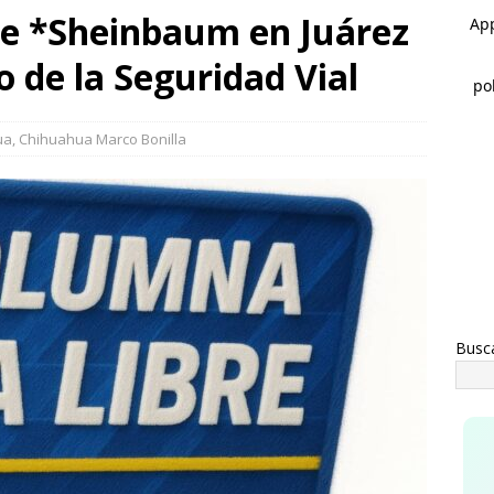
ble *Sheinbaum en Juárez
ausura alcalde Marco Bonilla la Veraneada DIFertida 2026 en el
o de la Seguridad Vial
IHUAHUA
ua
,
Chihuahua Marco Bonilla
Busc