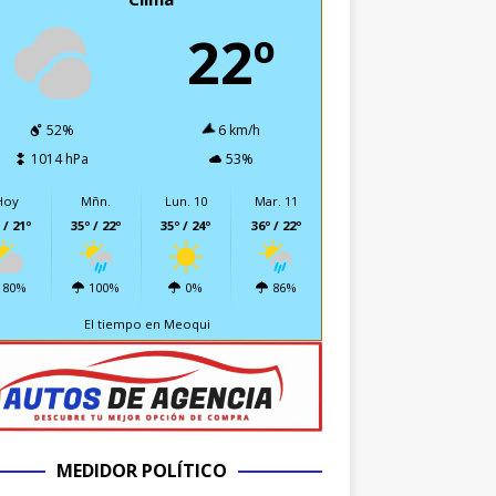
22º
52%
6 km/h
1014 hPa
53%
Hoy
Mñn.
Lun. 10
Mar. 11
 / 21º
35º / 22º
35º / 24º
36º / 22º
80%
100%
0%
86%
El tiempo en Meoqui
MEDIDOR POLÍTICO