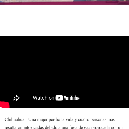
Chihuahua.- Una mujer perdió la vida y cuatro personas más
resultaron intoxicadas debido a una fuga de gas provocada por un