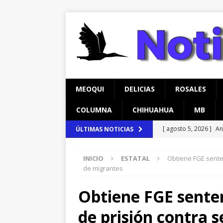
MEOQUI
DELICIAS
ROSALES
COLUMNA
CHIHUAHUA
MB
[ agosto 5, 2026 ]
An
ÚLTIMAS NOTICIAS
Comedor Comunitari
INICIO
ESTATAL
Obtiene FGE sente
[ agosto 5, 2026 ]
Re
de migrantes
Lucas
MEOQUI
Obtiene FGE sente
[ agosto 6, 2026 ]
Ma
de prisión contra 
Aldama
CHIHUAH