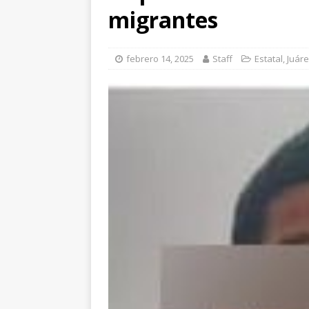
[ agosto 6, 2026 ]
Ma
migrantes
carretera Aldama
[ agosto 6, 2026 ]
*L
febrero 14, 2025
Staff
Estatal
,
Juár
pretextos
CHIHU