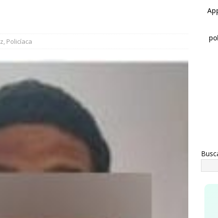
rco Bonilla cumple: inaugura el Paso Superior de Fuerza Aérea y
CHIHUAHUA
a advertencia de Maru *Más poder al poder *Barredoras… y
ez
,
Policíaca
AHUA
Busc