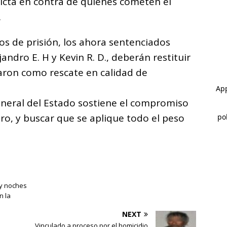
icta en contra de quienes cometen el
.
s de prisión, los ahora sentenciados
andro E. H y Kevin R. D., deberán restituir
garon como rescate en calidad de
General del Estado sostiene el compromiso
tro, y buscar que se aplique todo el peso
 y noches
n la
NEXT
Vinculado a proceso por el homicidio