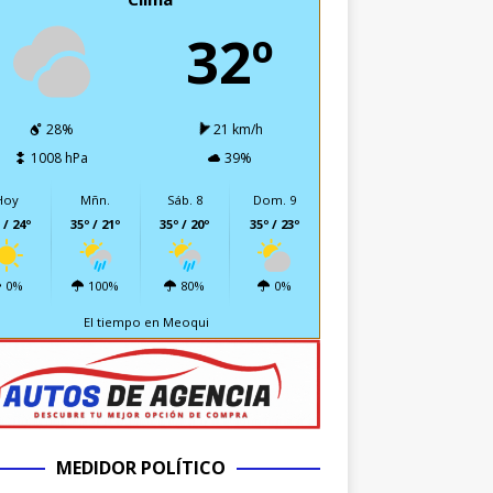
32º
28%
21 km/h
1008 hPa
39%
Hoy
Mñn.
Sáb. 8
Dom. 9
 / 24º
35º / 21º
35º / 20º
35º / 23º
0%
100%
80%
0%
El tiempo en Meoqui
MEDIDOR POLÍTICO