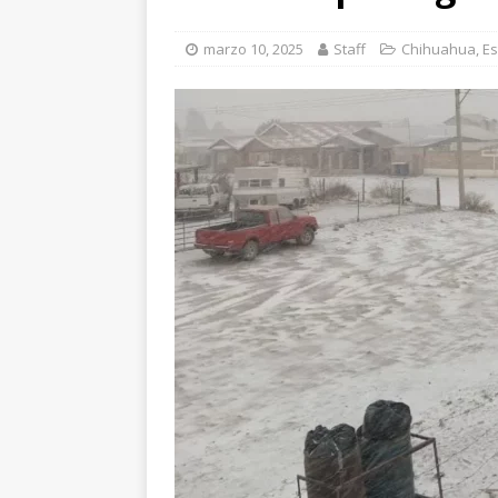
[ agosto 6, 2026 ]
Má
marzo 10, 2025
Staff
Chihuahua
,
Es
en Lázaro Cárdenas
[ agosto 6, 2026 ]
Ma
Aldama
CHIHUAH