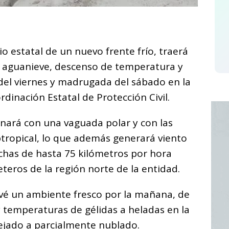
C
o
io estatal de un nuevo frente frío, traerá
m
o aguanieve, descenso de temperatura y
p
e del viernes y madrugada del sábado en la
ar
dinación Estatal de Protección Civil.
i
onará con una vaguada polar y con las
btropical, lo que además generará viento
chas de hasta 75 kilómetros por hora
teros de la región norte de la entidad.
revé un ambiente fresco por la mañana, de
y temperaturas de gélidas a heladas en la
pejado a parcialmente nublado.