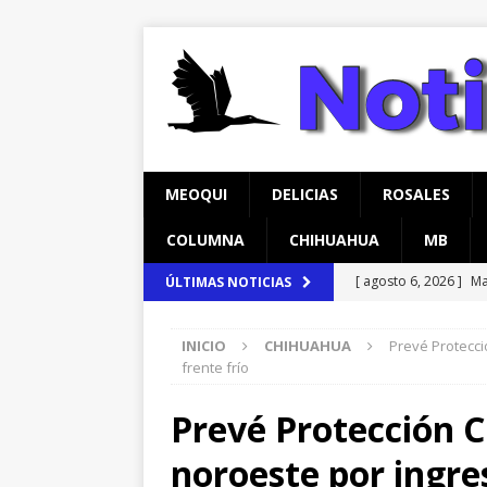
MEOQUI
DELICIAS
ROSALES
COLUMNA
CHIHUAHUA
MB
[ agosto 6, 2026 ]
Ma
ÚLTIMAS NOTICIAS
carretera Aldama
INICIO
CHIHUAHUA
Prevé Protecci
[ agosto 6, 2026 ]
*L
frente frío
pretextos
CHIHU
Prevé Protección C
[ agosto 7, 2026 ]
In
noroeste por ingre
temprana para mam