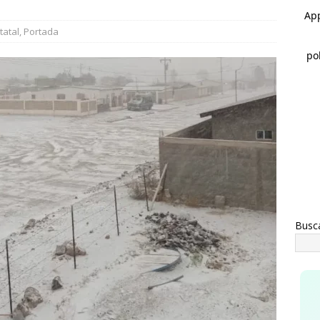
s de mil 100 vales de uniformes y zapatos escolares entregados
tatal
,
Portada
MEOQUI
rco Bonilla inaugura el Paso Superior de Fuerza Aérea y carretera
UA
Busc