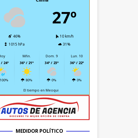
27º
46%
10 km/h
1015 hPa
31%
Hoy
Mñn.
Dom. 9
Lun. 10
 / 24º
36º / 21º
34º / 23º
36º / 22º
100%
80%
0%
0%
El tiempo en Meoqui
MEDIDOR POLÍTICO