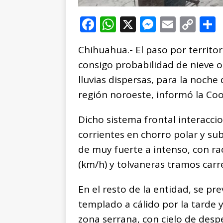
F
W
X
M
E
C
a
h
e
m
o
Chihuahua.- El paso por territor
c
at
ss
ai
p
consigo probabilidad de nieve 
e
s
e
l
y
lluvias dispersas, para la noch
b
A
n
Li
región noroeste, informó la Coor
o
p
g
n
t
o
p
e
k
r
Dicho sistema frontal interacci
k
r
corrientes en chorro polar y su
de muy fuerte a intenso, con ra
(km/h) y tolvaneras tramos carre
En el resto de la entidad, se p
templado a cálido por la tarde 
zona serrana, con cielo de des