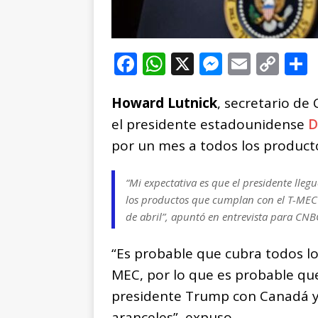
F
W
X
M
E
C
a
h
e
m
o
Howard Lutnick
c
at
, secretario de
ss
ai
p
el presidente estadounidense
D
e
s
e
l
y
por un mes a todos los produc
b
A
n
Li
o
p
g
n
t
“Mi expectativa es que el presidente lle
o
p
e
k
r
los productos que cumplan con el T-MEC 
k
r
de abril”, apuntó en entrevista para CNB
“Es probable que cubra todos lo
MEC, por lo que es probable qu
presidente Trump con Canadá y
aranceles”, expuso.