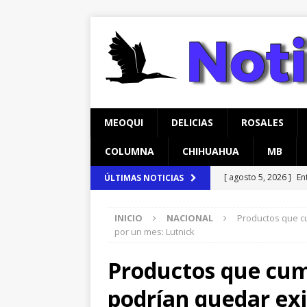
MEOQUI
DELICIAS
ROSALES
COLUMNA
CHIHUAHUA
MB
[ agosto 5, 2026 ]
En
ÚLTIMAS NOTICIAS
beneficio de más de 
INICIO
NACIONAL
Productos que c
[ agosto 5, 2026 ]
Co
por un mes: Lutnick
Escolar
CHIHUAH
Productos que cum
[ agosto 5, 2026 ]
*C
podrían quedar exi
*Filtraciones con to