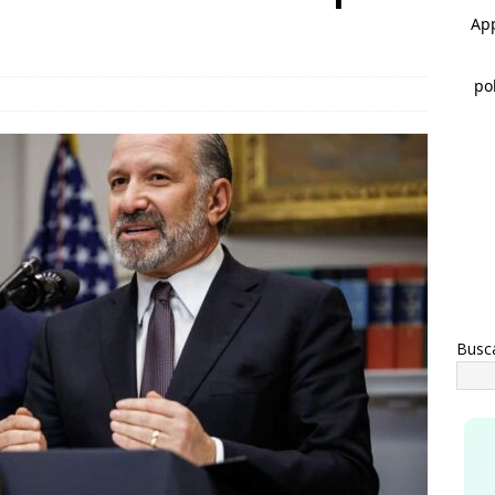
habilitará Municipio tramo de la Politécnico Nacional; conduce
HIHUAHUA
do listo: hoy inaugura Marco Bonilla el paso superior de Aldama
IHUAHUA
Busc