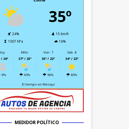
35º
24%
15 km/h
1007 hPa
16%
Hoy
Mñn.
Vier. 7
Sáb. 8
 / 24º
37º / 23º
35º / 22º
34º / 22º
0%
43%
96%
83%
El tiempo en Meoqui
MEDIDOR POLÍTICO