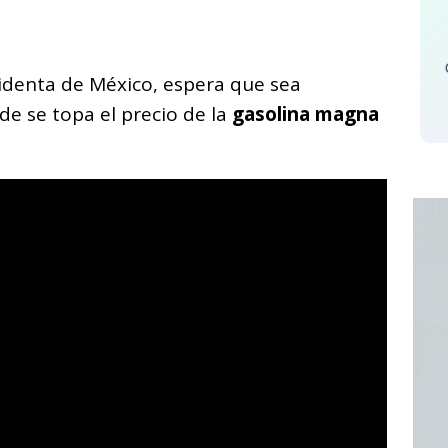
C
o
Eagles - Hotel Califo
sidenta de México, espera que sea
m
e se topa el precio de la
gasolina magna
p
ar
i