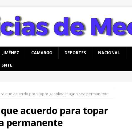
JIMÉNEZ
CAMARGO
DEPORTES
NACIONAL
SNTE
rco Bonilla cumple: inaugura el Paso Superior de Fuerza Aérea y
CHIHUAHUA
ra que acuerdo para topar gasolina magna sea permanente
que acuerdo para topar
ea permanente