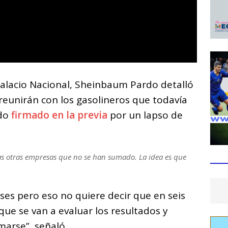
Palacio Nacional, Sheinbaum Pardo detalló
 reunirán con los gasolineros que todavía
rdo
firmado en la previa
por un lapso de
as otras empresas que no se han sumado. La idea es que
eses pero eso no quiere decir que en seis
que se van a evaluar los resultados y
marse”, señaló.