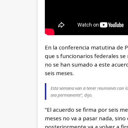
En la conferencia matutina de 
que s funcionarios federales se
no se han sumado a este acue
seis meses.
Esta semana van a tener reuniones con l
sea permanente”, dijo.
“El acuerdo se firma por seis m
meses no va a pasar nada, sino 
posteriormente va a volver a fir