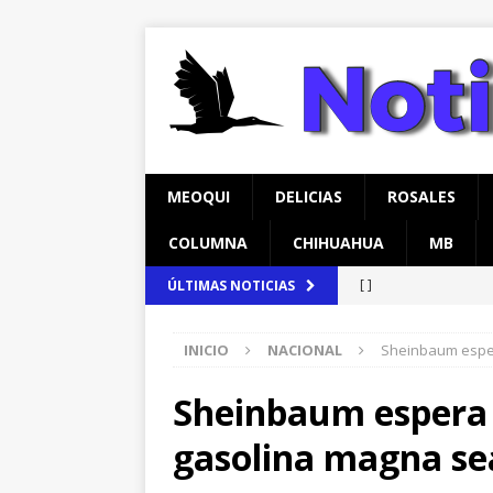
MEOQUI
DELICIAS
ROSALES
COLUMNA
CHIHUAHUA
MB
[ ]
ÚLTIMAS NOTICIAS
[ agosto 6, 2026 ]
Ma
carretera Aldama
INICIO
NACIONAL
Sheinbaum espe
[ ]
Sheinbaum espera 
[ ]
gasolina magna s
[ ]