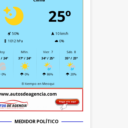
25º
50%
10 km/h
1012 hPa
0%
Hoy
Mñn.
Vier. 7
Sáb. 8
 / 24º
37º / 24º
34º / 25º
35º / 23º
0%
0%
86%
20%
El tiempo en Meoqui
MEDIDOR POLÍTICO