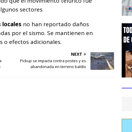
do que el movimiento telúrico fue
algunos sectores.
 locales
no han reportado daños
adas por el sismo. Se mantienen en
 o efectos adicionales.
NEXT
a
Pickup se impacta contra postes y es
o
abandonada en terreno baldío