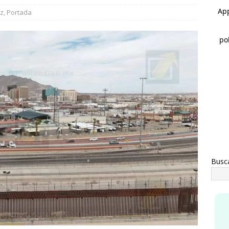
rco Bonilla cumple: inaugura el Paso Superior de Fuerza Aérea y
ez
,
Portada
CHIHUAHUA
rco Bonilla lidera preferencias electorales de acuerdo a
AHUA
Busc