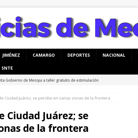
JIMÉNEZ
CAMARGO
DEPORTES
NACIONAL
SNTE
vita Gobierno de Meoqui a taller gratuito de estimulación
ás con bebés
MEOQUI
e Ciudad Juárez; se percibe en varias zonas de la frontera
s de mil 100 vales de uniformes y zapatos escolares entregados
MEOQUI
e Ciudad Juárez; se
rco Bonilla inaugura el Paso Superior de Fuerza Aérea y carretera
onas de la frontera
UA