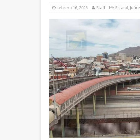
[ agosto 6, 2026 ]
Ma
febrero 16, 2025
Staff
Estatal
,
Juár
carretera Aldama
[ agosto 7, 2026 ]
Ma
encuestas
CHIHU