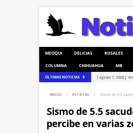
MEOQUI
DELICIAS
ROSALES
COLUMNA
CHIHUAHUA
MB
[ agosto 7, 2026 ]
In
ÚLTIMAS NOTICIAS
temprana para mam
INICIO
ESTATAL
Sismo de 5.5 sacud
[ agosto 6, 2026 ]
Má
en Lázaro Cárdenas
Sismo de 5.5 sacud
[ agosto 6, 2026 ]
Ma
percibe en varias z
Aldama
CHIHUAH