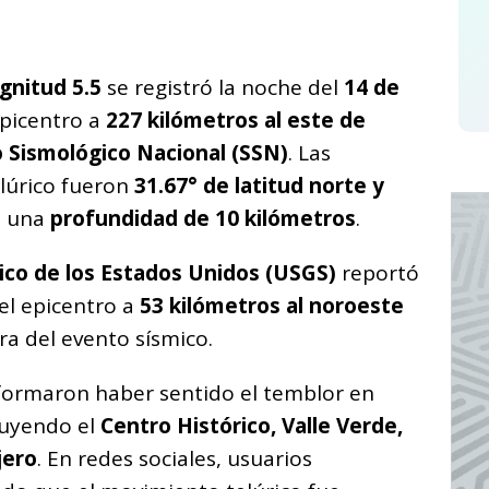
C
o
gnitud 5.5
se registró la noche del
14 de
m
epicentro a
227 kilómetros al este de
p
o Sismológico Nacional (SSN)
. Las
ar
lúrico fueron
31.67° de latitud norte y
i
n una
profundidad de 10 kilómetros
.
ico de los Estados Unidos (USGS)
reportó
el epicentro a
53 kilómetros al noroeste
ra del evento sísmico.
formaron haber sentido el temblor en
cluyendo el
Centro Histórico, Valle Verde,
jero
. En redes sociales, usuarios