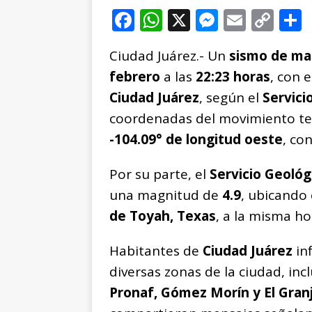
F
W
X
M
E
C
a
h
e
m
o
Ciudad Juárez.- Un
sismo de ma
c
at
ss
ai
p
febrero
a las
22:23 horas
, con 
e
s
e
l
y
Ciudad Juárez
, según el
Servici
b
A
n
Li
coordenadas del movimiento te
o
p
g
n
t
-104.09° de longitud oeste
, co
o
p
e
k
r
k
r
Por su parte, el
Servicio Geológ
una magnitud de
4.9
, ubicando 
de Toyah, Texas
, a la misma ho
Habitantes de
Ciudad Juárez
in
diversas zonas de la ciudad, in
Pronaf, Gómez Morín y El Gran