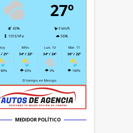
27º
43%
5 km/h
1016 hPa
56%
Hoy
Mñn.
Lun. 10
Mar. 11
 / 21º
34º / 22º
34º / 24º
36º / 22º
80%
65%
0%
100%
El tiempo en Meoqui
MEDIDOR POLÍTICO