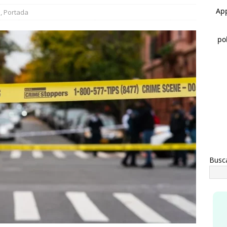
rco Bonilla cumple: inaugura el Paso Superior de Fuerza Aérea y
l
,
Portada
CHIHUAHUA
a advertencia de Maru *Más poder al poder *Barredoras… y
AHUA
Busc