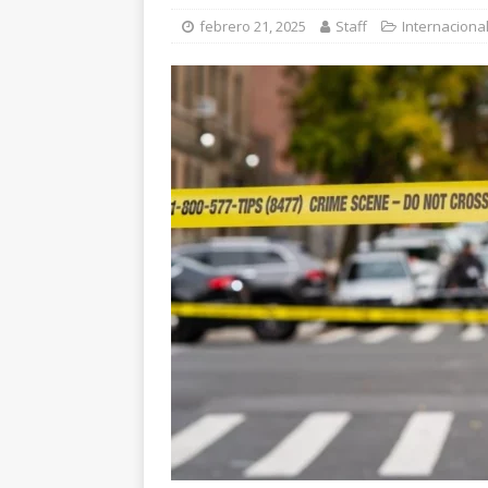
[ agosto 6, 2026 ]
Ma
febrero 21, 2025
Staff
Internaciona
carretera Aldama
[ agosto 6, 2026 ]
*L
pretextos
CHIHU