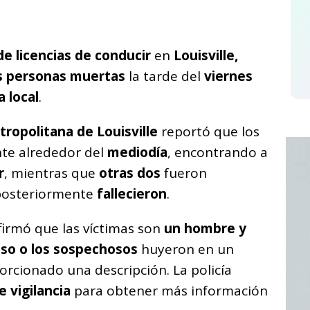
C
o
de licencias de conducir
en
Louisville,
m
s personas muertas
la tarde del
viernes
p
a local
.
ar
i
ropolitana de Louisville
reportó que los
nte alrededor del
mediodía
, encontrando a
r
, mientras que
otras dos
fueron
 posteriormente
fallecieron
.
irmó que las víctimas son
un hombre y
so o los sospechosos
huyeron en un
orcionado una descripción. La policía
 vigilancia
para obtener más información