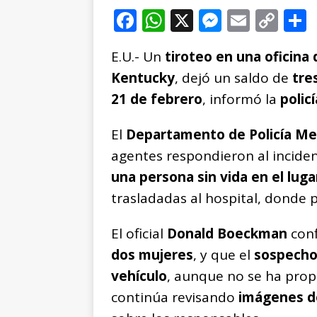
F
W
X
M
E
C
a
h
e
m
o
E.U.- Un
tiroteo en una oficina 
c
at
ss
ai
p
Kentucky
, dejó un saldo de
tre
e
s
e
l
y
21 de febrero
, informó la
policí
b
A
n
Li
o
p
g
n
t
El
Departamento de Policía Met
o
p
e
k
r
agentes respondieron al incide
k
r
una persona sin vida en el luga
trasladadas al hospital, donde
El oficial
Donald Boeckman
conf
dos mujeres
, y que el
sospecho
vehículo
, aunque no se ha prop
continúa revisando
imágenes de