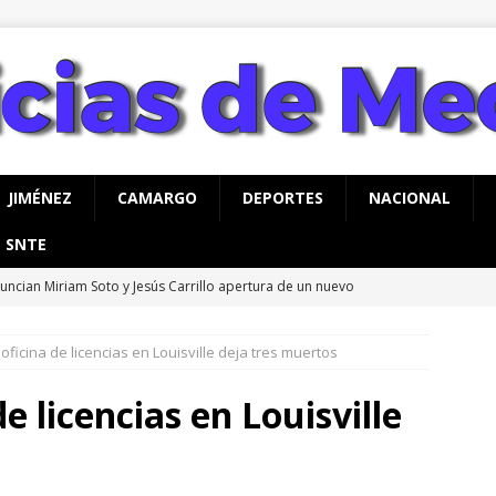
JIMÉNEZ
CAMARGO
DEPORTES
NACIONAL
SNTE
uncian Miriam Soto y Jesús Carrillo apertura de un nuevo
o para Meoqui
MEOQUI
 oficina de licencias en Louisville deja tres muertos
alizan jornada integral de limpieza y reforestación en Nuevo San
e licencias en Louisville
rco Bonilla inaugura el Paso Superior de Fuerza Aérea y carretera
UA