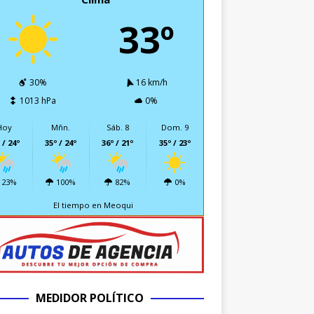
33º
30%
16 km/h
1013 hPa
0%
Hoy
Mñn.
Sáb. 8
Dom. 9
 / 24º
35º / 24º
36º / 21º
35º / 23º
23%
100%
82%
0%
El tiempo en Meoqui
MEDIDOR POLÍTICO