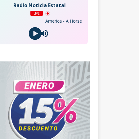
Radio Noticia Estatal
LIVE
America - A Horse with No Name