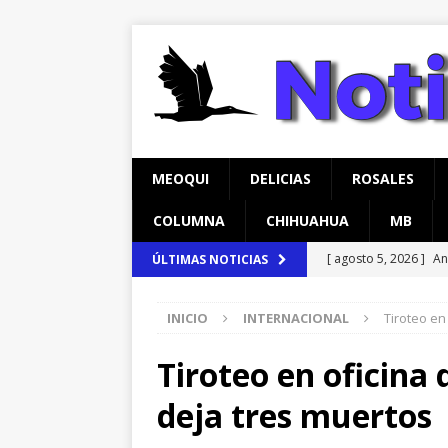
MEOQUI
DELICIAS
ROSALES
COLUMNA
CHIHUAHUA
MB
[ agosto 5, 2026 ]
An
ÚLTIMAS NOTICIAS
Comedor Comunitari
INICIO
INTERNACIONAL
Tiroteo en
[ agosto 5, 2026 ]
Re
Lucas
MEOQUI
Tiroteo en oficina d
[ agosto 6, 2026 ]
Ma
deja tres muertos
Aldama
CHIHUAH