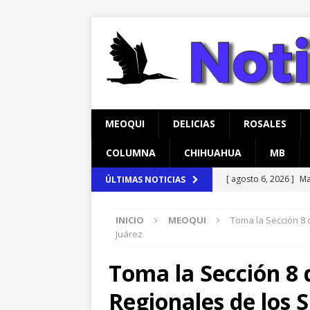
MEOQUI
DELICIAS
ROSALES
COLUMNA
CHIHUAHUA
MB
[ agosto 6, 2026 ]
Ma
ÚLTIMAS NOTICIAS
carretera Aldama
INICIO
MEOQUI
Toma la Sección 8 
[ agosto 6, 2026 ]
*L
Juárez
pretextos
CHIHU
Toma la Sección 8 
[ agosto 7, 2026 ]
In
Regionales de los 
temprana para mam