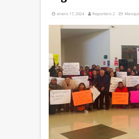
[ agosto 6, 2026 ]
Má
enero 17, 2024
Reportero 2
Meoqui
en Lázaro Cárdenas
[ agosto 6, 2026 ]
Ma
Aldama
CHIHUAH