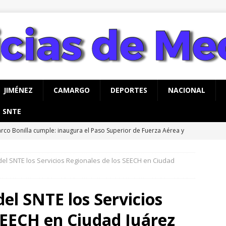
JIMÉNEZ
CAMARGO
DEPORTES
NACIONAL
SNTE
rco Bonilla cumple: inaugura el Paso Superior de Fuerza Aérea y
CHIHUAHUA
del SNTE los Servicios Regionales de los SEECH en Ciudad
a advertencia de Maru *Más poder al poder *Barredoras… y
AHUA
del SNTE los Servicios
vita Gobierno de Meoqui a taller gratuito de estimulación
SEECH en Ciudad Juárez
ás con bebés
MEOQUI