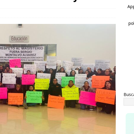
s de mil 100 vales de uniformes y zapatos escolares entregados
MEOQUI
rco Bonilla inaugura el Paso Superior de Fuerza Aérea y carretera
UA
Busc