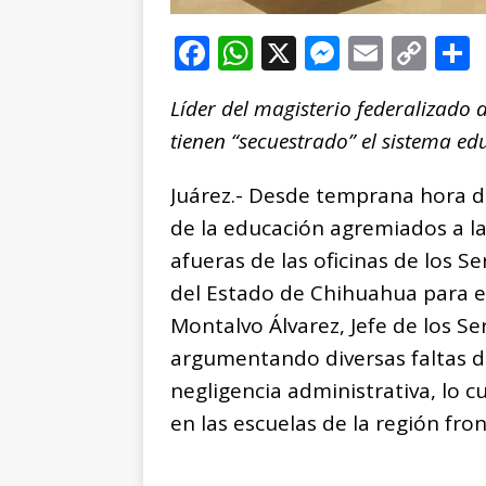
F
W
X
M
E
C
a
h
e
m
o
Líder del magisterio federalizado 
c
at
ss
ai
p
tienen “secuestrado” el sistema ed
e
s
e
l
y
b
A
n
Li
Juárez.- Desde temprana hora d
o
p
g
n
t
de la educación agremiados a la
o
p
e
k
r
afueras de las oficinas de los S
k
r
del Estado de Chihuahua para exi
Montalvo Álvarez, Jefe de los Se
argumentando diversas faltas de
negligencia administrativa, lo cu
en las escuelas de la región fron