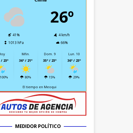
26º
41%
4 km/h
1013 hPa
66%
Hoy
Mñn.
Dom. 9
Lun. 10
 / 23º
36º / 21º
35º / 23º
36º / 23º
100%
80%
15%
29%
El tiempo en Meoqui
MEDIDOR POLÍTICO