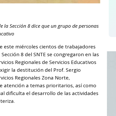
C
o
de la Sección 8 dice que un grupo de personas
m
ucativo
p
ar
e este miércoles cientos de trabajadores
i
 Sección 8 del SNTE se congregaron en las
ervicios Regionales de Servicios Educativos
gir la destitución del Prof. Sergio
rvicios Regionales Zona Norte,
 atención a temas prioritarios, así como
al dificulta el desarrollo de las actividades
teriza.