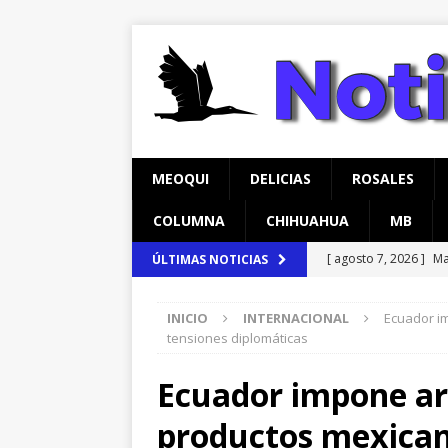
MEOQUI
DELICIAS
ROSALES
COLUMNA
CHIHUAHUA
MB
[ agosto 7, 2026 ]
Ma
ÚLTIMAS NOTICIAS
encuestas
CHIHU
INICIO
INTERNACIONAL
Ecuador i
[ agosto 7, 2026 ]
In
tensiones diplomáticas
temprana para mam
Ecuador impone ar
[ agosto 8, 2026 ]
Ma
productos mexican
respaldan su trabaj