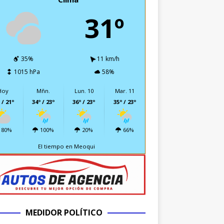
31º
35%
11 km/h
1015 hPa
58%
Hoy
Mñn.
Lun. 10
Mar. 11
 / 21º
34º / 23º
36º / 23º
35º / 23º
80%
100%
20%
66%
El tiempo en Meoqui
MEDIDOR POLÍTICO