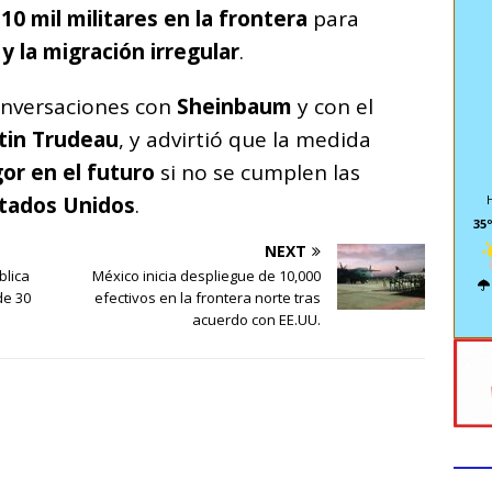
r
10 mil militares en la frontera
para
 y la migración irregular
.
onversaciones con
Sheinbaum
y con el
stin Trudeau
, y advirtió que la medida
gor en el futuro
si no se cumplen las
tados Unidos
.
35º
NEXT
blica
México inicia despliegue de 10,000
de 30
efectivos en la frontera norte tras
acuerdo con EE.UU.