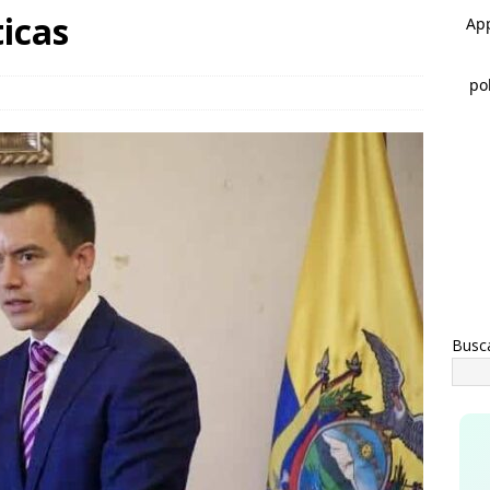
asaje al pasado *Se acabó la brigada *Del sueño al respaldo
icas
ausura alcalde Marco Bonilla la Veraneada DIFertida 2026 en el
IHUAHUA
Busc