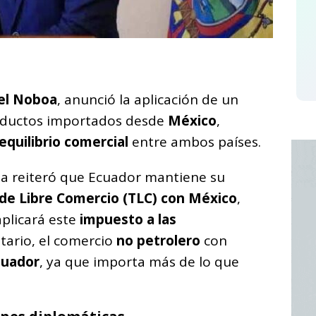
C
o
iel Noboa
, anunció la aplicación de un
m
oductos importados desde
México
,
p
equilibrio comercial
entre ambos países.
ar
i
a reiteró que Ecuador mantiene su
de Libre Comercio (TLC) con México
,
aplicará este
impuesto a las
tario, el comercio
no petrolero
con
cuador
, ya que importa más de lo que