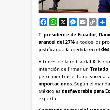
F
W
X
M
E
C
a
h
e
m
o
El
presidente de Ecuador, Dan
c
at
ss
ai
p
arancel del 27%
a todos los pr
e
s
e
l
y
justificando la medida en el
des
b
A
n
Li
o
p
g
n
t
A través de la red social
X
, Nobo
o
p
e
k
r
intención de firmar un
Tratado 
k
r
pero mientras esto no suceda, 
importaciones
. Según el manda
México es
desfavorable para E
exporta.