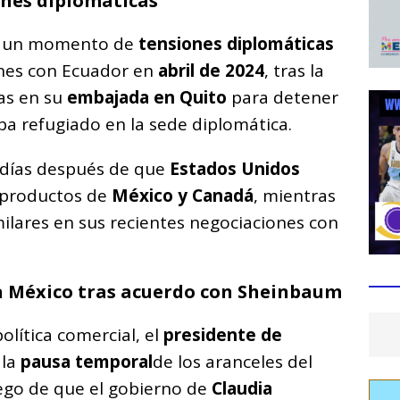
ones diplomáticas
en un momento de
tensiones diplomáticas
ones con Ecuador en
abril de 2024
, tras la
as en su
embajada en Quito
para detener
ba refugiado en la sede diplomática.
 días después de que
Estados Unidos
productos de
México y Canadá
, mientras
ilares en sus recientes negociaciones con
a México tras acuerdo con Sheinbaum
lítica comercial, el
presidente de
 la
pausa temporal
de los aranceles del
ego de que el gobierno de
Claudia