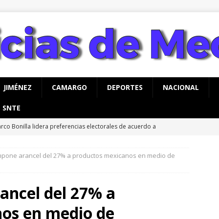
JIMÉNEZ
CAMARGO
DEPORTES
NACIONAL
SNTE
rco Bonilla lidera preferencias electorales de acuerdo a
AHUA
mpone arancel del 27% a productos mexicanos en medio de
vita Gobierno de Meoqui a taller gratuito de estimulación
ás con bebés
MEOQUI
ancel del 27% a
rco Bonilla visita Rubio, Cuauhtémoc: liderazgos del sector
os en medio de
o en Chihuahua
CHIHUAHUA