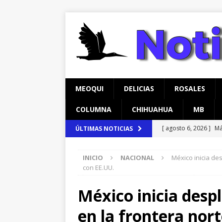
MEOQUI
DELICIAS
ROSALES
COLUMNA
CHIHUAHUA
MB
[ agosto 6, 2026 ]
Má
ÚLTIMAS NOTICIAS
en Lázaro Cárdenas
INICIO
NACIONAL
México inicia de
[ agosto 6, 2026 ]
Ma
con EE.UU.
Aldama
CHIHUAH
México inicia desp
[ agosto 7, 2026 ]
Cl
en la frontera nor
Parque Colibrí
CH