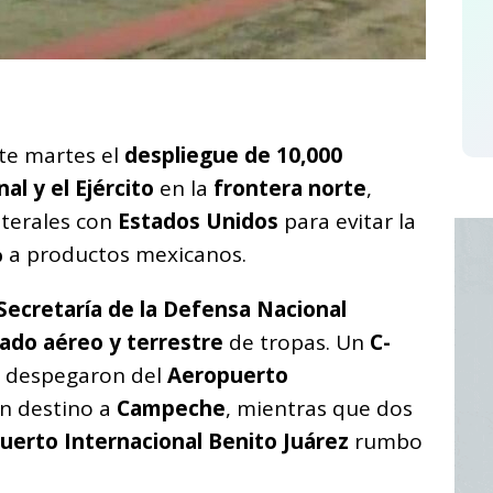
C
o
ste martes el
despliegue de 10,000
m
al y el Ejército
en la
frontera norte
,
p
aterales con
Estados Unidos
para evitar la
ar
%
a productos mexicanos.
i
Secretaría de la Defensa Nacional
lado aéreo y terrestre
de tropas. Un
C-
despegaron del
Aeropuerto
n destino a
Campeche
, mientras que dos
uerto Internacional Benito Juárez
rumbo