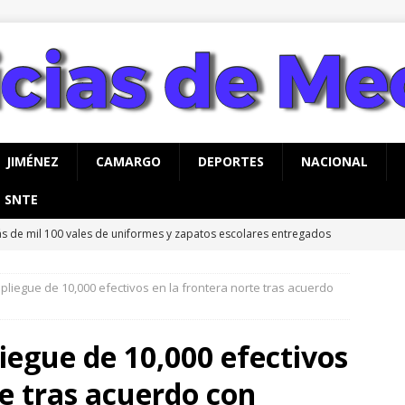
JIMÉNEZ
CAMARGO
DEPORTES
NACIONAL
SNTE
s de mil 100 vales de uniformes y zapatos escolares entregados
MEOQUI
spliegue de 10,000 efectivos en la frontera norte tras acuerdo
rco Bonilla inaugura el Paso Superior de Fuerza Aérea y carretera
UA
liegue de 10,000 efectivos
ausura alcalde Marco Bonilla la Veraneada DIFertida 2026 en el
te tras acuerdo con
IHUAHUA