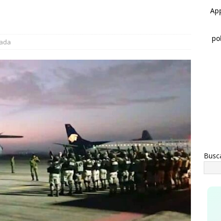
rco Bonilla lidera preferencias electorales de acuerdo a
AHUA
vita Gobierno de Meoqui a taller gratuito de estimulación
tada
ás con bebés
MEOQUI
Busc