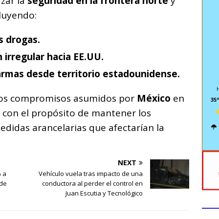
rzar la
seguridad en la frontera norte
y
cluyendo:
s drogas.
 irregular hacia EE.UU.
 armas desde territorio estadounidense.
 los compromisos asumidos por
México
en
35º
, con el propósito de mantener los
edidas arancelarias que afectarían la
NEXT
 a
Vehículo vuela tras impacto de una
 de
conductora al perder el control en
Juan Escutia y Tecnológico