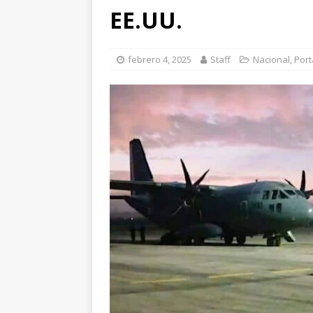
[ agosto 7, 2026 ]
Ma
EE.UU.
encuestas
CHIHU
[ agosto 7, 2026 ]
In
febrero 4, 2025
Staff
Nacional
,
Por
temprana para mam