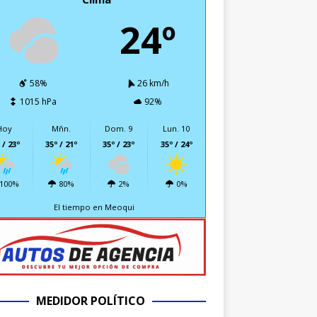
24º
58%
26 km/h
1015 hPa
92%
Hoy
Mñn.
Dom. 9
Lun. 10
 / 23º
35º / 21º
35º / 23º
35º / 24º
100%
80%
2%
0%
El tiempo en Meoqui
MEDIDOR POLÍTICO