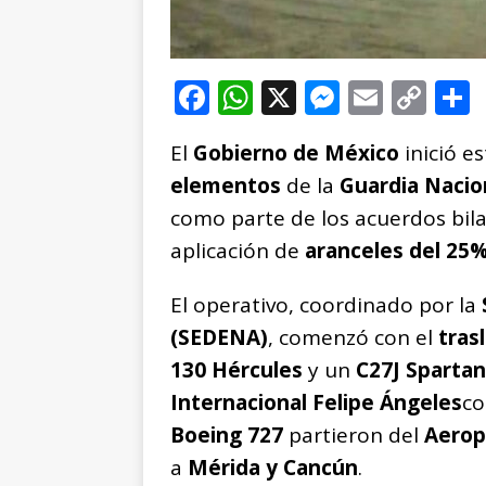
F
W
X
M
E
C
a
h
e
m
o
El
Gobierno de México
inició e
c
at
ss
ai
p
elementos
de la
Guardia Nacion
e
s
e
l
y
como parte de los acuerdos bil
b
A
n
Li
aplicación de
aranceles del 25
o
p
g
n
t
o
p
e
k
r
El operativo, coordinado por la
k
r
(SEDENA)
, comenzó con el
tras
130 Hércules
y un
C27J Spartan
Internacional Felipe Ángeles
co
Boeing 727
partieron del
Aerop
a
Mérida y Cancún
.