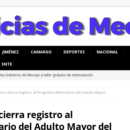
JIMÉNEZ
CAMARGO
DEPORTES
NACIONAL
SNTE
vita Gobierno de Meoqui a taller gratuito de estimulación
ás con bebés
MEOQUI
rero cierra registro al Programa Alimentario del Adulto Mayor
s de mil 100 vales de uniformes y zapatos escolares entregados
MEOQUI
cierra registro al
asaje al pasado *Se acabó la brigada *Del sueño al respaldo
rio del Adulto Mayor del