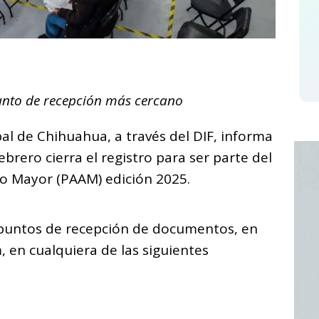
C
o
unto de recepción más cercano
m
p
l de Chihuahua, a través del DIF, informa
ar
ebrero cierra el registro para ser parte del
i
o Mayor (PAAM) edición 2025.
 puntos de recepción de documentos, en
, en cualquiera de las siguientes