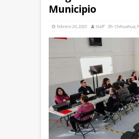
[ agosto 7, 2026 ]
Cl
Municipio
Parque Colibrí
CH
[ agosto 7, 2026 ]
Ma
febrero 20, 2025
Staff
Chihuahua
,
encuestas
CHIHU