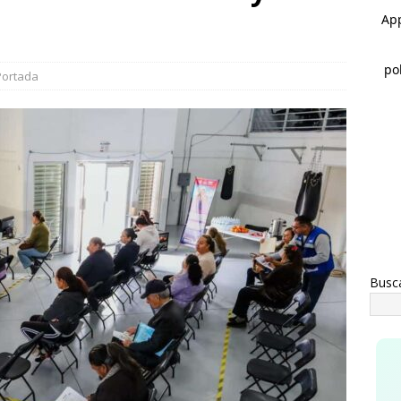
ausura alcalde Marco Bonilla la Veraneada DIFertida 2026 en el
IHUAHUA
rco Bonilla lidera preferencias electorales de acuerdo a
Portada
AHUA
Busc