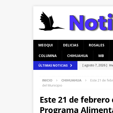
MEOQUI
DELICIAS
ROSALES
COLUMNA
CHIHUAHUA
MB
[ agosto 7, 2026 ]
In
ÚLTIMAS NOTICIAS
temprana para mam
INICIO
CHIHUAHUA
Este 21 de feb
[ agosto 6, 2026 ]
Má
del Municipio
en Lázaro Cárdenas
Este 21 de febrero 
[ agosto 8, 2026 ]
*P
Programa Alimenta
CHIHUAHUA