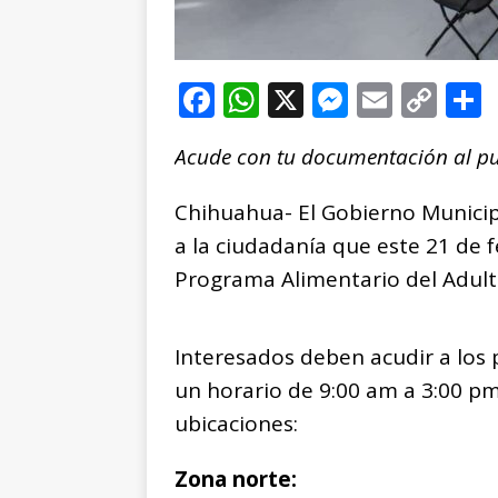
F
W
X
M
E
C
a
h
e
m
o
Acude con tu documentación al p
c
at
ss
ai
p
e
s
e
l
y
Chihuahua- El Gobierno Municipa
b
A
n
Li
a la ciudadanía que este 21 de f
o
p
g
n
t
Programa Alimentario del Adult
o
p
e
k
r
k
r
Interesados deben acudir a los
un horario de 9:00 am a 3:00 pm
ubicaciones:
Zona norte: