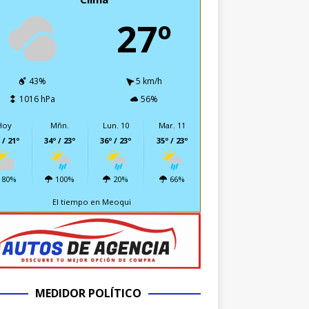
27º
43%
5 km/h
1016 hPa
56%
Hoy
Mñn.
Lun. 10
Mar. 11
 / 21º
34º / 23º
36º / 23º
35º / 23º
80%
100%
20%
66%
El tiempo en Meoqui
MEDIDOR POLÍTICO