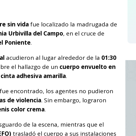
C
o
e sin vida
fue localizado la madrugada de
m
nia Urbivilla del Campo
, en el cruce de
p
l Poniente
.
ar
i
al
acudieron al lugar alrededor de la
01:30
sobre el hallazgo de un
cuerpo envuelto en
n
cinta adhesiva amarilla
.
 fue encontrado, los agentes no pudieron
as de violencia
. Sin embargo, lograron
enis color crema
.
esguardo de la escena, mientras que el
EFO)
trasladó el cuerpo a sus instalaciones