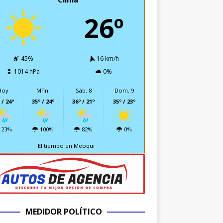
26º
45%
16 km/h
1014 hPa
0%
Hoy
Mñn.
Sáb. 8
Dom. 9
 / 24º
35º / 24º
36º / 21º
35º / 23º
23%
100%
82%
0%
El tiempo en Meoqui
MEDIDOR POLÍTICO