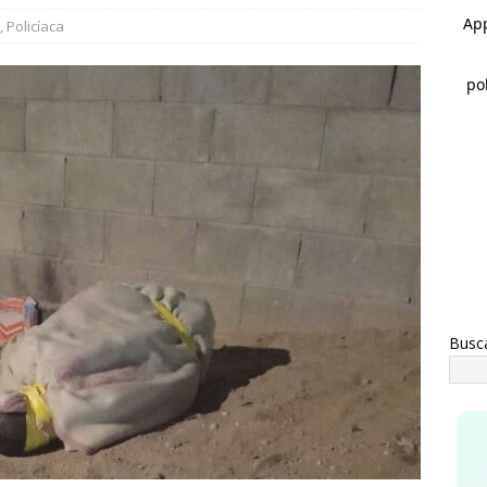
a advertencia de Maru *Más poder al poder *Barredoras… y
,
Policíaca
AHUA
uncian Miriam Soto y Jesús Carrillo apertura de un nuevo
o para Meoqui
MEOQUI
Busc