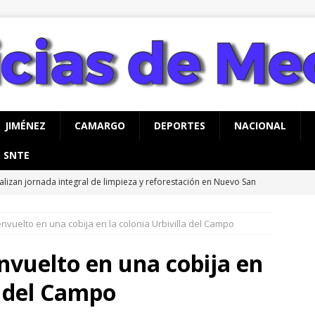
JIMÉNEZ
CAMARGO
DEPORTES
NACIONAL
SNTE
alizan jornada integral de limpieza y reforestación en Nuevo San
nvuelto en una cobija en la colonia Urbivilla del Campo
do listo: hoy inaugura Marco Bonilla el paso superior de Aldama
IHUAHUA
nvuelto en una cobija en
rco Bonilla cumple: inaugura el Paso Superior de Fuerza Aérea y
a del Campo
CHIHUAHUA