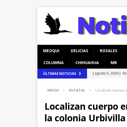
MEOQUI
DELICIAS
ROSALES
COLUMNA
CHIHUAHUA
MB
[ agosto 5, 2026 ]
Re
ÚLTIMAS NOTICIAS
Lucas
MEOQUI
INICIO
ESTATAL
Localizan cuerpo e
[ agosto 5, 2026 ]
To
y Fuerza Aérea
CH
Localizan cuerpo e
[ agosto 6, 2026 ]
Ma
la colonia Urbivill
carretera Aldama