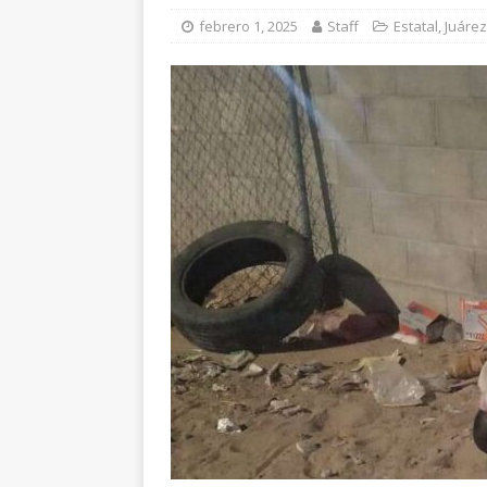
[ agosto 6, 2026 ]
*L
febrero 1, 2025
Staff
Estatal
,
Juárez
pretextos
CHIHU
[ agosto 5, 2026 ]
An
Comedor Comunitari