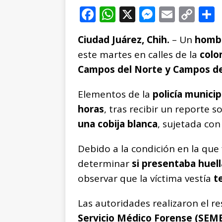
F
W
X
M
E
C
a
h
e
m
o
Ciudad Juárez, Chih.
– Un
hombr
c
at
ss
ai
p
este martes en calles de la
colo
e
s
e
l
y
Campos del Norte y Campos de
b
A
n
Li
o
p
g
n
t
Elementos de la
policía municip
o
p
e
k
r
horas
, tras recibir un reporte 
k
r
una cobija blanca
, sujetada co
Debido a la condición en la que
determinar
si presentaba huell
observar que la víctima vestía
t
Las autoridades realizaron el r
Servicio Médico Forense (SEM