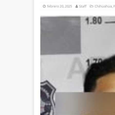
[ agosto 6, 2026 ]
Ma
febrero 20, 2025
Staff
Chihuahua
,
P
carretera Aldama
[ agosto 6, 2026 ]
*L
pretextos
CHIHU