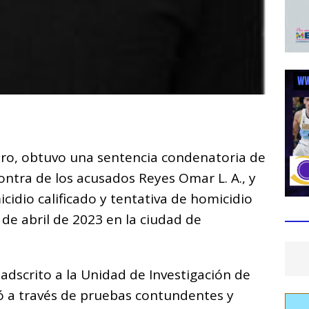
C
o
ntro, obtuvo una sentencia condenatoria de
m
ontra de los acusados Reyes Omar L. A., y
p
micidio calificado y tentativa de homicidio
ar
 de abril de 2023 en la ciudad de
i
 adscrito a la Unidad de Investigación de
ró a través de pruebas contundentes y