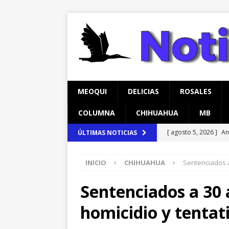
MEOQUI
DELICIAS
ROSALES
COLUMNA
CHIHUAHUA
MB
[ agosto 5, 2026 ]
An
ÚLTIMAS NOTICIAS
Comedor Comunitari
INICIO
CHIHUAHUA
Sentenciados a
[ agosto 5, 2026 ]
Re
Lucas
MEOQUI
Sentenciados a 30 
[ agosto 6, 2026 ]
Ma
homicidio y tentat
Aldama
CHIHUAH