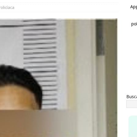
rco Bonilla cumple: inaugura el Paso Superior de Fuerza Aérea y
olicíaca
CHIHUAHUA
a advertencia de Maru *Más poder al poder *Barredoras… y
AHUA
Busc