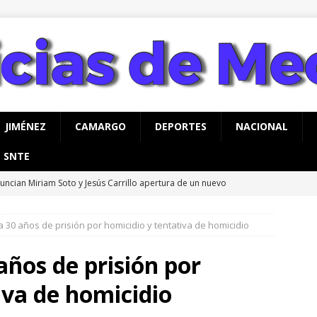
JIMÉNEZ
CAMARGO
DEPORTES
NACIONAL
SNTE
uncian Miriam Soto y Jesús Carrillo apertura de un nuevo
o para Meoqui
MEOQUI
 30 años de prisión por homicidio y tentativa de homicidio
alizan jornada integral de limpieza y reforestación en Nuevo San
años de prisión por
rco Bonilla inaugura el Paso Superior de Fuerza Aérea y carretera
iva de homicidio
UA