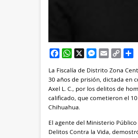
F
W
X
M
E
C
a
h
e
m
o
La Fiscalía de Distrito Zona Ce
c
at
ss
ai
p
30 años de prisión, dictada en c
e
s
e
l
y
Axel L. C., por los delitos de ho
b
A
n
Li
calificado, que cometieron el 10
o
p
g
n
t
Chihuahua.
o
p
e
k
r
k
r
El agente del Ministerio Público
Delitos Contra la Vida, demost