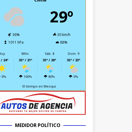
29º
36%
30 km/h
1011 hPa
88%
Hoy
Mñn.
Sáb. 8
Dom. 9
 / 24º
35º / 21º
35º / 20º
35º / 23º
0%
100%
80%
0%
El tiempo en Meoqui
MEDIDOR POLÍTICO